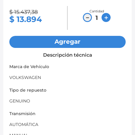
8
.
chevrolet sail
$
15
.
437
,
38
Cantidad
－
＋
$
13
.
894
9
.
chevrolet spark gt
10
.
mazda 2
Agregar
Descripción técnica
Marca de Vehículo
VOLKSWAGEN
Tipo de repuesto
GENUINO
Transmisión
AUTOMÁTICA