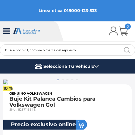
Línea ética 018000-123-533
0
Busca por SKU, nombre o marca del repuesto...
TÉRMINOS MÁS BUSCADOS
Selecciona Tu Vehículo
1
.
chevrolet
Marca del vehículo
2
.
aveo
10 %
3
.
spark gt
GENUINO VOLKSWAGEN
Buje Kit Palanca Cambios para
4
.
ford fiesta
Volkswagen Gol
SKU
:
823711594B
5
.
optra
6
.
mazda 3
Precio exclusivo online
7
.
sail