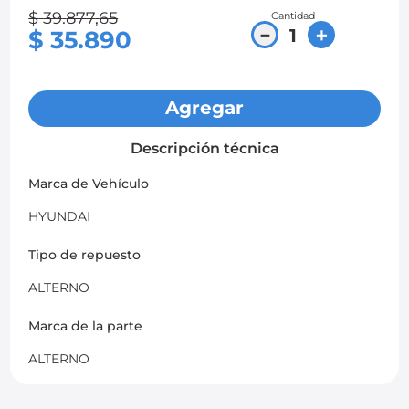
$
39
.
877
,
65
Cantidad
8
.
chevrolet sail
－
＋
$
35
.
890
9
.
chevrolet spark gt
10
.
mazda 2
Agregar
Descripción técnica
Marca de Vehículo
HYUNDAI
Tipo de repuesto
ALTERNO
Marca de la parte
ALTERNO