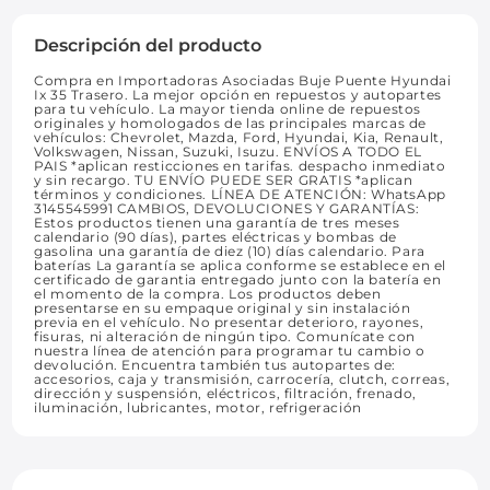
Descripción del producto
Compra en Importadoras Asociadas Buje Puente Hyundai
Ix 35 Trasero. La mejor opción en repuestos y autopartes
para tu vehículo. La mayor tienda online de repuestos
originales y homologados de las principales marcas de
vehículos: Chevrolet, Mazda, Ford, Hyundai, Kia, Renault,
Volkswagen, Nissan, Suzuki, Isuzu. ENVÍOS A TODO EL
PAIS *aplican resticciones en tarifas. despacho inmediato
y sin recargo. TU ENVÍO PUEDE SER GRATIS *aplican
términos y condiciones. LÍNEA DE ATENCIÓN: WhatsApp
3145545991 CAMBIOS, DEVOLUCIONES Y GARANTÍAS:
Estos productos tienen una garantía de tres meses
calendario (90 días), partes eléctricas y bombas de
gasolina una garantía de diez (10) días calendario. Para
baterías La garantía se aplica conforme se establece en el
certificado de garantia entregado junto con la batería en
el momento de la compra. Los productos deben
presentarse en su empaque original y sin instalación
previa en el vehículo. No presentar deterioro, rayones,
fisuras, ni alteración de ningún tipo. Comunícate con
nuestra línea de atención para programar tu cambio o
devolución. Encuentra también tus autopartes de:
accesorios, caja y transmisión, carrocería, clutch, correas,
dirección y suspensión, eléctricos, filtración, frenado,
iluminación, lubricantes, motor, refrigeración