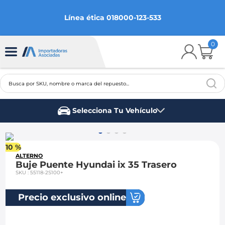
Línea ética 018000-123-533
0
Busca por SKU, nombre o marca del repuesto...
TÉRMINOS MÁS BUSCADOS
Selecciona Tu Vehículo
1
.
chevrolet
Marca del vehículo
2
.
aveo
10 %
3
.
spark gt
ALTERNO
Buje Puente Hyundai ix 35 Trasero
4
.
ford fiesta
SKU
:
55118-2S100+
5
.
optra
Precio exclusivo online
6
.
mazda 3
7
.
sail