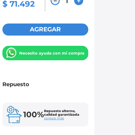
－
＋
$
71
.
492
AGREGAR
Necesito ayuda con mi compra
Repuesto
Repuesto alterno,
100%
calidad garantizada
conoce más