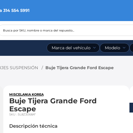
a 314 554 5991
Busca por SKU, nombre o marca del repuesto...
Marca del vehículo
Modelo
JES SUSPENSIÓN
Buje Tijera Grande Ford Escape
MISCELANIA KOREA
Buje Tijera Grande Ford
Escape
SKU
:
5L8Z3068A*
Descripción técnica