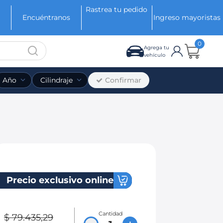
Rastrea tu pedido
Encuéntranos
Ingreso mayoristas
0
Agrega tu
vehículo
Confirmar
Año
Cilindraje
Precio exclusivo online
Cantidad
$
79
.
435
,
29