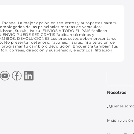
Escape. La mejor opción en repuestos y autopartes para tu
homologados de las principales marcas de vehículos:
 Nissan, Suzuki, Isuzu. ENVÍOS A TODO EL PAIS *aplican
. TU ENVÍO PUEDE SER GRATIS *aplican términos y
CAMBIOS, DEVOLUCIONES Los productos deben presentarse
o. No presentar deterioro, rayones, fisuras, ni alteración de
ra programar tu cambio o devolución. Encuentra también tus
tch, correas, dirección y suspensión, eléctricos, filtración,
Nosotros
¿Quiénes som
Misión y visión