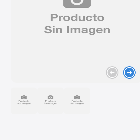
9
.
chevrolet spark gt
10
.
mazda 2