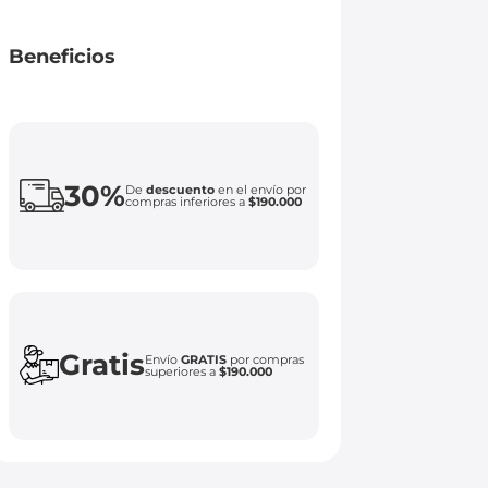
Beneficios
30%
De
descuento
en el envío por
compras inferiores a
$190.000
Gratis
Envío
GRATIS
por compras
superiores a
$190.000