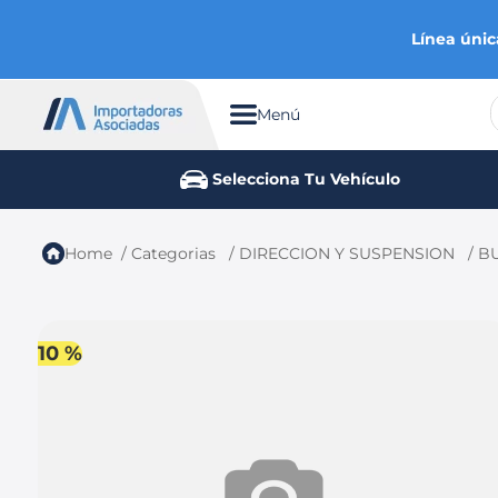
Línea únic
Menú
TÉRMINOS MÁS BUSCADOS
Selecciona Tu Vehículo
1
.
chevrolet
2
.
aveo
Categorias
DIRECCION Y SUSPENSION
BU
3
.
spark gt
4
.
ford fiesta
5
.
optra
10 %
6
.
mazda 3
7
.
sail
8
.
chevrolet sail