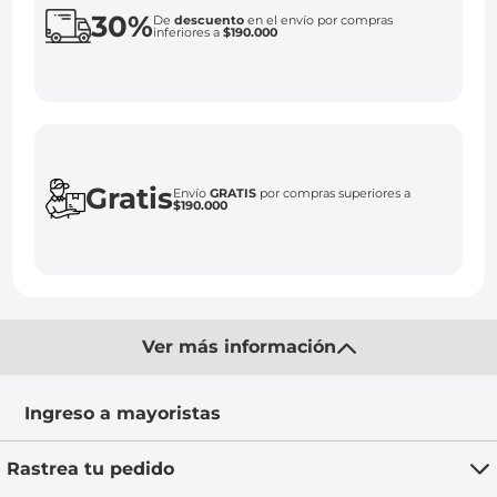
30%
De
descuento
en el envío por compras
inferiores a
$190.000
Gratis
Envío
GRATIS
por compras superiores a
$190.000
Ver más información
Ingreso a mayoristas
Rastrea tu pedido