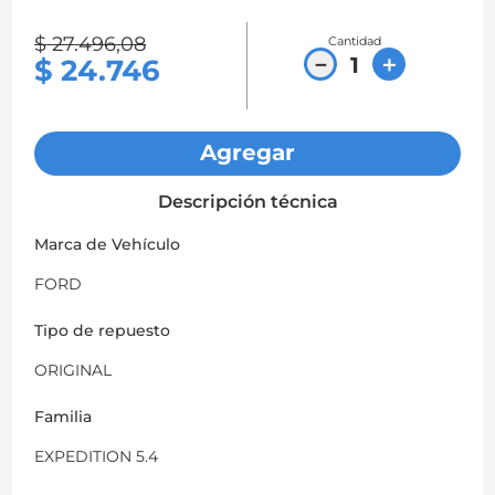
8
.
chevrolet spark gt
$
27
.
496
,
08
Cantidad
－
＋
$
24
.
746
9
.
mazda 2
10
.
chevrolet sail
Agregar
Descripción técnica
Marca de Vehículo
FORD
Tipo de repuesto
ORIGINAL
Familia
EXPEDITION 5.4