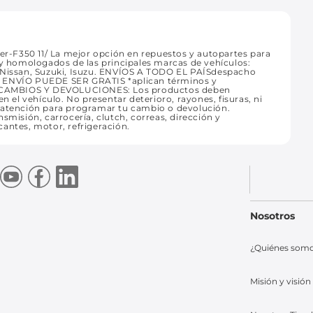
-F350 11/ La mejor opción en repuestos y autopartes para
 y homologados de las principales marcas de vehículos:
, Nissan, Suzuki, Isuzu. ENVÍOS A TODO EL PAÍSdespacho
. TU ENVÍO PUEDE SER GRATIS *aplican términos y
. CAMBIOS Y DEVOLUCIONES: Los productos deben
n el vehículo. No presentar deterioro, rayones, fisuras, ni
e atención para programar tu cambio o devolución.
smisión, carrocería, clutch, correas, dirección y
icantes, motor, refrigeración.
Nosotros
¿Quiénes som
Misión y visión