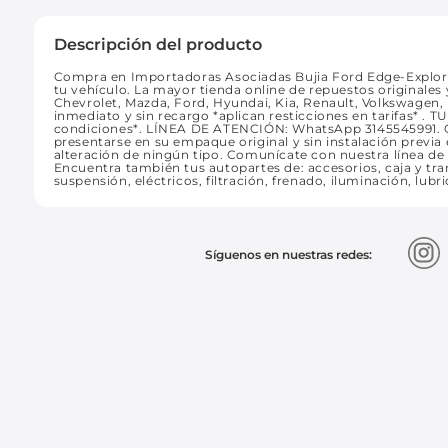
Descripción del producto
Compra en Importadoras Asociadas Bujia Ford Edge-Explorer
tu vehículo. La mayor tienda online de repuestos originales
Chevrolet, Mazda, Ford, Hyundai, Kia, Renault, Volkswagen
inmediato y sin recargo *aplican resticciones en tarifas* 
condiciones*. LÍNEA DE ATENCIÓN: WhatsApp 3145545991
presentarse en su empaque original y sin instalación previa e
alteración de ningún tipo. Comunícate con nuestra línea d
Encuentra también tus autopartes de: accesorios, caja y tran
suspensión, eléctricos, filtración, frenado, iluminación, lubr
Síguenos en nuestras redes: