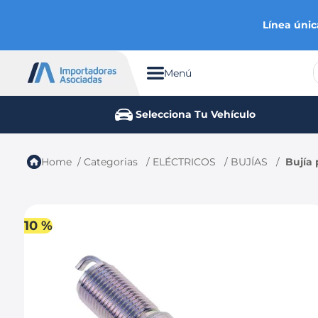
Línea únic
Menú
TÉRMINOS MÁS BUSCADOS
Selecciona Tu Vehículo
1
.
chevrolet
2
.
aveo
Categorias
ELÉCTRICOS
BUJÍAS
Bujía 
3
.
spark gt
4
.
ford fiesta
5
.
optra
10 %
6
.
mazda 3
7
.
sail
8
.
chevrolet sail