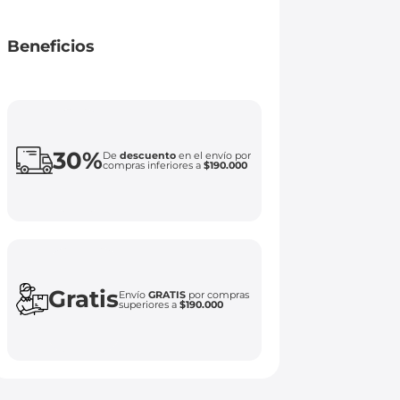
Beneficios
30%
De
descuento
en el envío por
compras inferiores a
$190.000
Gratis
Envío
GRATIS
por compras
superiores a
$190.000