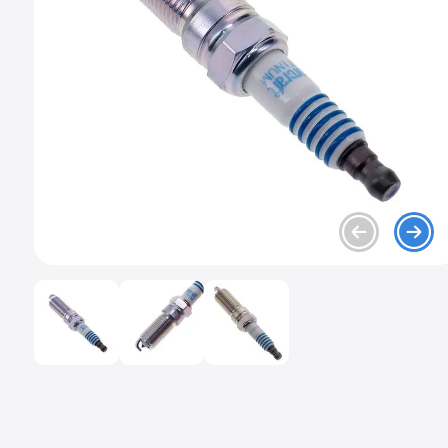
9
.
chevrolet spark gt
10
.
mazda 2