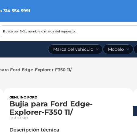
a 314 554 5991
Busca por SKU, nombre o marca del repuesto...
Marca del vehículo
Modelo
para Ford Edge-Explorer-F350 11/
GENUINO FORD
Bujía para Ford Edge-
Explorer-F350 11/
SKU
:
SP589
Descripción técnica