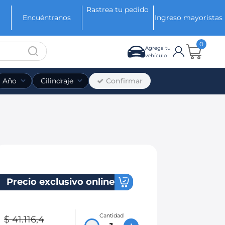
Rastrea tu pedido
Encuéntranos
Ingreso mayoristas
0
Agrega tu
vehículo
Confirmar
Año
Cilindraje
Precio exclusivo online
Cantidad
$
41
.
116
,
4