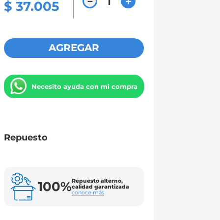
－
＋
$
37
.
005
AGREGAR
Necesito ayuda con mi compra
Repuesto
Repuesto alterno,
100%
calidad garantizada
conoce más