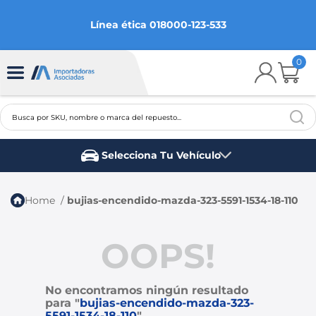
Línea ética 018000-123-533
0
Busca por SKU, nombre o marca del repuesto...
TÉRMINOS MÁS BUSCADOS
Selecciona Tu Vehículo
1
.
chevrolet
Marca del vehículo
2
.
aveo
bujias-encendido-mazda-323-5591-1534-18-110
3
.
spark gt
4
.
ford fiesta
OOPS!
5
.
optra
No encontramos ningún resultado
6
.
mazda 3
para "
bujias-encendido-mazda-323-
7
.
sail
5591-1534-18-110
"