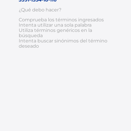
¿Qué debo hacer?
8
.
chevrolet spark gt
Comprueba los términos ingresados
9
.
mazda 2
Intenta utilizar una sola palabra
Utiliza términos genéricos en la
10
.
chevrolet sail
búsqueda
Intenta buscar sinónimos del término
deseado