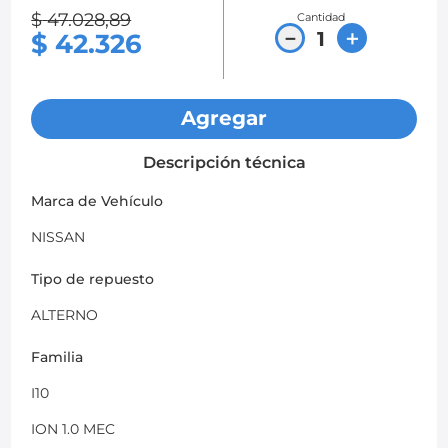
$
47
.
028
,
89
Cantidad
8
.
chevrolet spark gt
－
＋
$
42
.
326
9
.
mazda 2
10
.
chevrolet sail
Agregar
Descripción técnica
Marca de Vehículo
NISSAN
Tipo de repuesto
ALTERNO
Familia
I10
ION 1.0 MEC