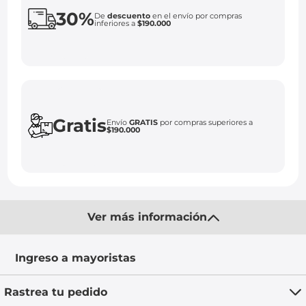
30%
De
descuento
en el envío por compras
inferiores a
$190.000
Gratis
Envío
GRATIS
por compras superiores a
$190.000
Ver más información
Ingreso a mayoristas
Rastrea tu pedido