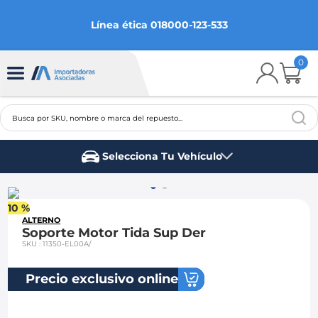
Línea ética 018000-123-533
0
Busca por SKU, nombre o marca del repuesto...
TÉRMINOS MÁS BUSCADOS
Selecciona Tu Vehículo
1
.
chevrolet
Marca del vehículo
2
.
aveo
10 %
3
.
spark gt
ALTERNO
Soporte Motor Tida Sup Der
4
.
ford fiesta
SKU
:
11350-EL00A/
5
.
optra
Precio exclusivo online
6
.
mazda 3
7
.
sail