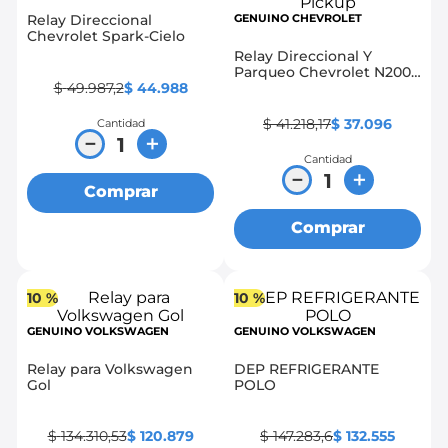
Relay Direccional
GENUINO CHEVROLET
8
.
chevrolet spark gt
Chevrolet Spark-Cielo
Relay Direccional Y
9
.
chevrolet sail
Parqueo Chevrolet N200,
$
49
.
987
,
2
$
44
.
988
N300, N300 Pickup
10
.
mazda 2
$
41
.
218
,
17
$
37
.
096
Cantidad
－
＋
Cantidad
－
＋
Comprar
Comprar
10 %
10 %
GENUINO VOLKSWAGEN
GENUINO VOLKSWAGEN
Relay para Volkswagen
DEP REFRIGERANTE
Gol
POLO
$
134
.
310
,
53
$
120
.
879
$
147
.
283
,
6
$
132
.
555