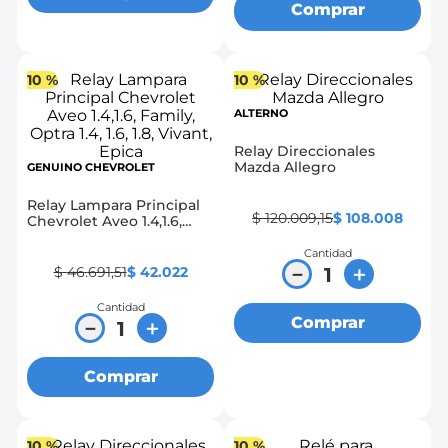
Comprar
10 %
10 %
ALTERNO
Relay Direccionales
Mazda Allegro
GENUINO CHEVROLET
Relay Lampara Principal
$
120
.
009
,
15
$
108
.
008
Chevrolet Aveo 1.4,1.6,
Family, Optra 1.4, 1.6, 1.8,
Vivant, Epica
Cantidad
－
＋
$
46
.
691
,
51
$
42
.
022
Cantidad
Comprar
－
＋
Comprar
10 %
10 %