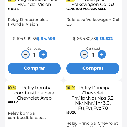
MOBIS
GENUINO VOLKSWAGEN
Relay Direccionales
Relé para Volkswagen Gol
Hyundai Vision
G3
$
104
.
999
,
55
$
94
.
499
$
66
.
480
,
53
$
59
.
832
Cantidad
Cantidad
－
＋
－
＋
Comprar
Comprar
10 %
10 %
HELLA
Relay bomba
ISUZU
combustible para
Chevrolet Aveo
Relay Principal Chevrolet