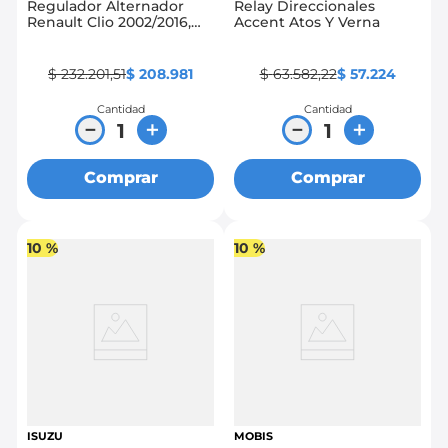
Regulador Alternador
Relay Direccionales
Renault Clio 2002/2016,
Accent Atos Y Verna
Megane 2002/2012,
Symbol 2002/2012
$
232
.
201
,
51
$
208
.
981
$
63
.
582
,
22
$
57
.
224
Cantidad
Cantidad
－
＋
－
＋
Comprar
Comprar
10 %
10 %
ISUZU
MOBIS