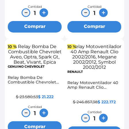
Cantidad
Cantidad
－
＋
－
＋
Comprar
Comprar
10 %
10 %
GENUINO CHEVROLET
RENAULT
Relay Bomba De
Combustible Chevrolet
Relay Motoventilador 40
Aveo, Optra, Spark Gt,
Amp Renault Clio
Beat, Vivant, Epica
2002/2016, Megane
2002/2012, Symbol
$
23
.
580
,
53
$
21
.
222
2002/2012
$
246
.
857
,
38
$
222
.
172
Cantidad
－
＋
Cantidad
－
＋
Comprar