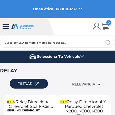
Línea ética 018000-123-533
0
Busca por SKU, nombre o marca del repuesto...
TÉRMINOS MÁS BUSCADOS
Selecciona Tu Vehículo
1
.
chevrolet
Marca del vehículo
2
.
aveo
RELAY
3
.
spark gt
FILTRAR
RELEVANCIA
4
.
ford fiesta
5
.
optra
10 %
10 %
6
.
mazda 3
GENUINO CHEVROLET
7
.
sail