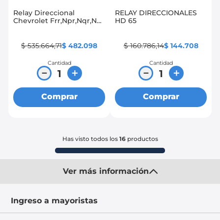
Relay Direccional
RELAY DIRECCIONALES
Chevrolet Frr,Npr,Nqr,Nps
HD 65
5.2, Nkr,Nhr,Nnr 3.0,
Ftr,Fvr,Fvz 7.8
$
535
.
664
,
71
$
482
.
098
$
160
.
786
,
14
$
144
.
708
Cantidad
Cantidad
－
＋
－
＋
Comprar
Comprar
Has visto todos los
16
productos
Ver más información
Ingreso a mayoristas