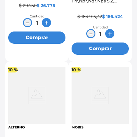
Frr,Npr,Nqr,Nps 5.2,
$
29
.
750
$
26
.
775
Nkr,Nhr,Nnr 3.0,
Ftr,Fvr,Fvz 7.8
$
184
.
915
,
42
$
166
.
424
Cantidad
－
＋
Cantidad
－
＋
Comprar
Comprar
10 %
10 %
ALTERNO
MOBIS