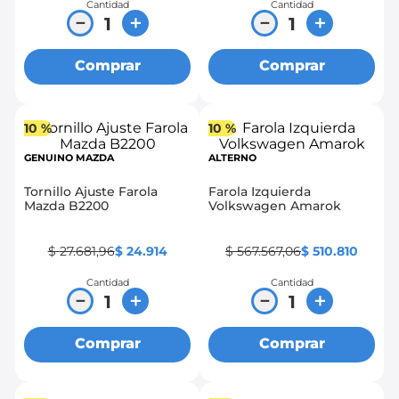
Cantidad
Cantidad
－
＋
－
＋
Comprar
Comprar
10 %
10 %
GENUINO MAZDA
ALTERNO
Tornillo Ajuste Farola
Farola Izquierda
Mazda B2200
Volkswagen Amarok
$
27
.
681
,
96
$
24
.
914
$
567
.
567
,
06
$
510
.
810
Cantidad
Cantidad
－
＋
－
＋
Comprar
Comprar