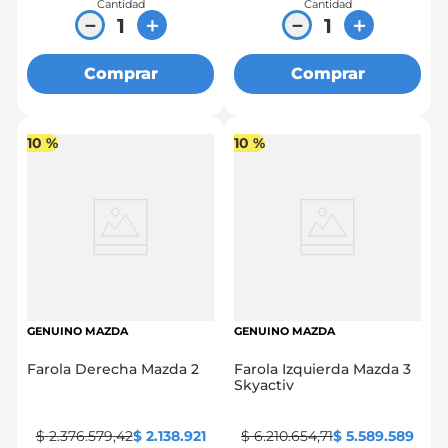
Cantidad
Cantidad
－
＋
－
＋
Comprar
Comprar
10 %
10 %
GENUINO MAZDA
GENUINO MAZDA
Farola Derecha Mazda 2
Farola Izquierda Mazda 3
Skyactiv
$
2
.
376
.
579
,
42
$
2
.
138
.
921
$
6
.
210
.
654
,
71
$
5
.
589
.
589