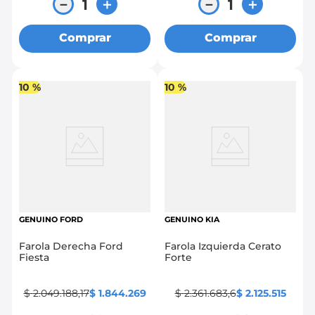
－
＋
－
＋
Comprar
Comprar
10 %
10 %
GENUINO FORD
GENUINO KIA
Farola Derecha Ford
Farola Izquierda Cerato
Fiesta
Forte
$
2
.
049
.
188
,
17
$
1
.
844
.
269
$
2
.
361
.
683
,
6
$
2
.
125
.
515