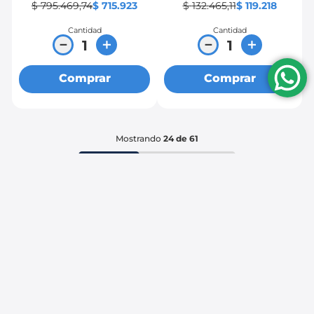
$
795
.
469
,
74
$
715
.
923
$
132
.
465
,
11
$
119
.
218
Cantidad
Cantidad
－
＋
－
＋
Comprar
Comprar
Mostrando
24 de 61
Ver más información
Ingreso a mayoristas
Rastrea tu pedido
Encuéntranos