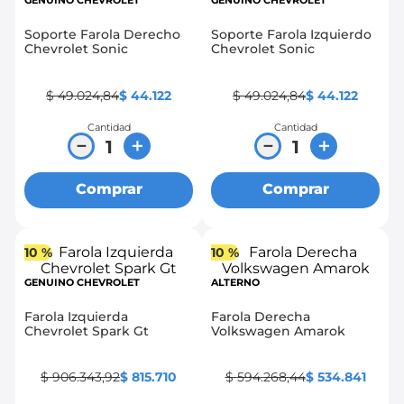
GENUINO CHEVROLET
GENUINO CHEVROLET
8
.
chevrolet spark gt
Soporte Farola Derecho
Soporte Farola Izquierdo
Chevrolet Sonic
Chevrolet Sonic
9
.
mazda 2
10
.
chevrolet sail
$
49
.
024
,
84
$
44
.
122
$
49
.
024
,
84
$
44
.
122
Cantidad
Cantidad
－
＋
－
＋
Comprar
Comprar
10 %
10 %
GENUINO CHEVROLET
ALTERNO
Farola Izquierda
Farola Derecha
Chevrolet Spark Gt
Volkswagen Amarok
$
906
.
343
,
92
$
815
.
710
$
594
.
268
,
44
$
534
.
841