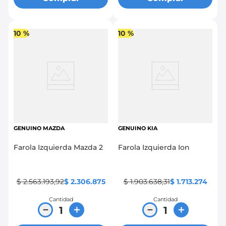
10 %
10 %
GENUINO MAZDA
GENUINO KIA
Farola Izquierda Mazda 2
Farola Izquierda Ion
$
2
.
563
.
193
,
92
$
2
.
306
.
875
$
1
.
903
.
638
,
31
$
1
.
713
.
274
Cantidad
Cantidad
－
＋
－
＋