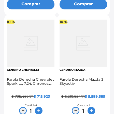
Comprar
Comprar
10 %
10 %
GENUINO CHEVROLET
GENUINO MAZDA
Farola Derecha Chevrolet
Farola Derecha Mazda 3
Spark Lt, 7:24, Chronos,
Skyactiv
Go, Life
$
795
.
469
,
74
$
715
.
923
$
6
.
210
.
654
,
71
$
5
.
589
.
589
Cantidad
Cantidad
－
＋
－
＋