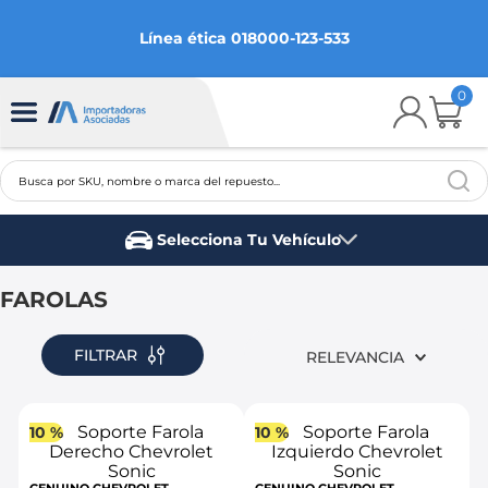
Línea ética 018000-123-533
0
Busca por SKU, nombre o marca del repuesto...
TÉRMINOS MÁS BUSCADOS
Selecciona Tu Vehículo
1
.
chevrolet
Marca del vehículo
2
.
aveo
FAROLAS
3
.
spark gt
FILTRAR
RELEVANCIA
4
.
ford fiesta
5
.
optra
10 %
10 %
6
.
mazda 3
7
.
sail