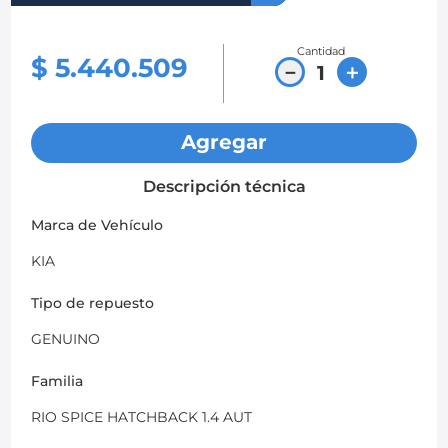
8
.
chevrolet spark gt
Cantidad
$
5
.
440
.
509
9
.
chevrolet sail
－
＋
10
.
mazda 2
Agregar
Descripción técnica
Marca de Vehículo
KIA
Tipo de repuesto
GENUINO
Familia
RIO SPICE HATCHBACK 1.4 AUT