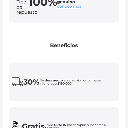
100%
genuino
conoce más
Beneficios
30%
De
descuento
en el envío por compras
inferiores a
$190.000
Gratis
Envío
GRATIS
por compras superiores a
$190.000