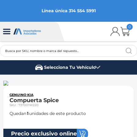
Línea única 314 554 5991
0
Busca por SKU, nombre o marca del repuesto...
TÉRMINOS MÁS BUSCADOS
Selecciona Tu Vehículo
1
.
chevrolet
Marca del vehículo
2
.
aveo
3
.
spark gt
GENUINO KIA
Compuerta Spice
4
.
ford fiesta
SKU
:
737001W220
Quedan
1
unidades de este producto
5
.
optra
6
.
mazda 3
Precio exclusivo online
7
.
sail