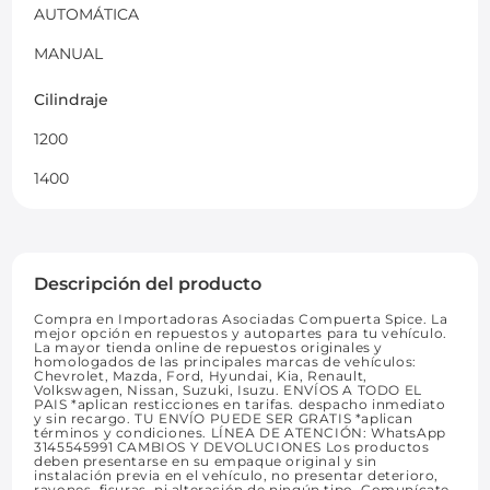
AUTOMÁTICA
MANUAL
Cilindraje
1200
1400
Descripción del producto
Compra en Importadoras Asociadas Compuerta Spice. La
mejor opción en repuestos y autopartes para tu vehículo.
La mayor tienda online de repuestos originales y
homologados de las principales marcas de vehículos:
Chevrolet, Mazda, Ford, Hyundai, Kia, Renault,
Volkswagen, Nissan, Suzuki, Isuzu. ENVÍOS A TODO EL
PAIS *aplican resticciones en tarifas. despacho inmediato
y sin recargo. TU ENVÍO PUEDE SER GRATIS *aplican
términos y condiciones. LÍNEA DE ATENCIÓN: WhatsApp
3145545991 CAMBIOS Y DEVOLUCIONES Los productos
deben presentarse en su empaque original y sin
instalación previa en el vehículo, no presentar deterioro,
rayones, fisuras, ni alteración de ningún tipo. Comunícate