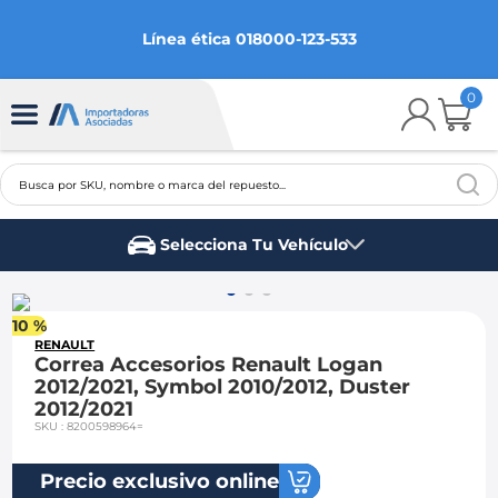
Línea ética 018000-123-533
0
Busca por SKU, nombre o marca del repuesto...
TÉRMINOS MÁS BUSCADOS
Selecciona Tu Vehículo
1
.
chevrolet
Marca del vehículo
2
.
aveo
10 %
3
.
spark gt
RENAULT
Correa Accesorios Renault Logan
4
.
ford fiesta
2012/2021, Symbol 2010/2012, Duster
2012/2021
5
.
optra
SKU
:
8200598964=
6
.
mazda 3
Precio exclusivo online
7
.
sail