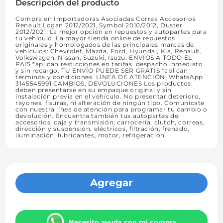
Descripción del producto
Compra en Importadoras Asociadas Correa Accesorios
Renault Logan 2012/2021, Symbol 2010/2012, Duster
2012/2021. La mejor opción en repuestos y autopartes para
tu vehículo. La mayor tienda online de repuestos
originales y homologados de las principales marcas de
vehículos: Chevrolet, Mazda, Ford, Hyundai, Kia, Renault,
Volkswagen, Nissan, Suzuki, Isuzu. ENVÍOS A TODO EL
PAIS *aplican resticciones en tarifas. despacho inmediato
y sin recargo. TU ENVÍO PUEDE SER GRATIS *aplican
términos y condiciones. LÍNEA DE ATENCIÓN: WhatsApp
3145545991 CAMBIOS, DEVOLUCIONES Los productos
deben presentarse en su empaque original y sin
instalación previa en el vehículo. No presentar deterioro,
rayones, fisuras, ni alteración de ningún tipo. Comunícate
con nuestra línea de atención para programar tu cambio o
devolución. Encuentra también tus autopartes de:
accesorios, caja y transmisión, carrocería, clutch, correas,
dirección y suspensión, eléctricos, filtración, frenado,
iluminación, lubricantes, motor, refrigeración
Agregar
Necesito ayuda con mi compra