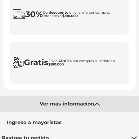
30%
De
descuento
en el envío por compras
inferiores a
$190.000
Gratis
Envío
GRATIS
por compras superiores a
$190.000
Ver más información
Ingreso a mayoristas
Rastrea tu pedido