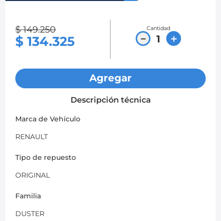
8
.
chevrolet spark gt
$
149
.
250
Cantidad
9
.
chevrolet sail
－
＋
$
134
.
325
10
.
mazda 2
Agregar
Descripción técnica
Marca de Vehículo
RENAULT
Tipo de repuesto
ORIGINAL
Familia
DUSTER