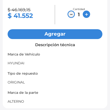
8
.
chevrolet sail
$
46
.
169
,
15
Cantidad
－
＋
$
41
.
552
9
.
chevrolet spark gt
10
.
mazda 2
Agregar
Descripción técnica
Marca de Vehículo
HYUNDAI
Tipo de repuesto
ORIGINAL
Marca de la parte
ALTERNO