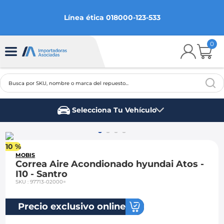
Línea ética 018000-123-533
0
Busca por SKU, nombre o marca del repuesto...
TÉRMINOS MÁS BUSCADOS
Selecciona Tu Vehículo
1
.
chevrolet
Marca del vehículo
2
.
aveo
10 %
3
.
spark gt
MOBIS
Correa Aire Acondionado hyundai Atos -
4
.
ford fiesta
I10 - Santro
SKU
:
97713-02000=
5
.
optra
6
.
mazda 3
Precio exclusivo online
7
.
sail