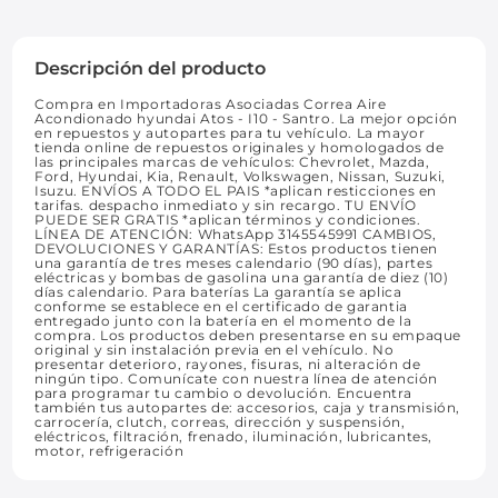
Descripción del producto
Compra en Importadoras Asociadas Correa Aire
Acondionado hyundai Atos - I10 - Santro. La mejor opción
en repuestos y autopartes para tu vehículo. La mayor
tienda online de repuestos originales y homologados de
las principales marcas de vehículos: Chevrolet, Mazda,
Ford, Hyundai, Kia, Renault, Volkswagen, Nissan, Suzuki,
Isuzu. ENVÍOS A TODO EL PAIS *aplican resticciones en
tarifas. despacho inmediato y sin recargo. TU ENVÍO
PUEDE SER GRATIS *aplican términos y condiciones.
LÍNEA DE ATENCIÓN: WhatsApp 3145545991 CAMBIOS,
DEVOLUCIONES Y GARANTÍAS: Estos productos tienen
una garantía de tres meses calendario (90 días), partes
eléctricas y bombas de gasolina una garantía de diez (10)
días calendario. Para baterías La garantía se aplica
conforme se establece en el certificado de garantia
entregado junto con la batería en el momento de la
compra. Los productos deben presentarse en su empaque
original y sin instalación previa en el vehículo. No
presentar deterioro, rayones, fisuras, ni alteración de
ningún tipo. Comunícate con nuestra línea de atención
para programar tu cambio o devolución. Encuentra
también tus autopartes de: accesorios, caja y transmisión,
carrocería, clutch, correas, dirección y suspensión,
eléctricos, filtración, frenado, iluminación, lubricantes,
motor, refrigeración