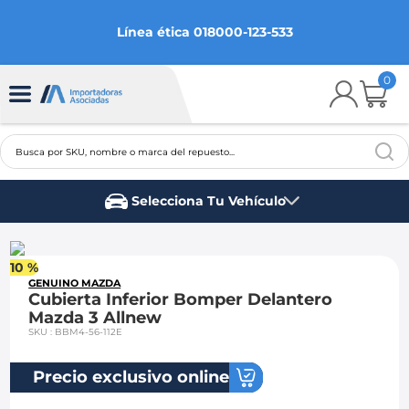
Línea ética 018000-123-533
0
Busca por SKU, nombre o marca del repuesto...
TÉRMINOS MÁS BUSCADOS
Selecciona Tu Vehículo
1
.
chevrolet
Marca del vehículo
2
.
aveo
10 %
3
.
spark gt
GENUINO MAZDA
Cubierta Inferior Bomper Delantero
4
.
ford fiesta
Mazda 3 Allnew
SKU
:
BBM4-56-112E
5
.
optra
6
.
mazda 3
Precio exclusivo online
7
.
sail