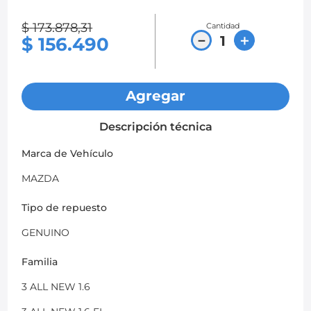
8
.
chevrolet spark gt
$
173
.
878
,
31
Cantidad
－
＋
$
156
.
490
9
.
mazda 2
10
.
chevrolet sail
Agregar
Descripción técnica
Marca de Vehículo
MAZDA
Tipo de repuesto
GENUINO
Familia
3 ALL NEW 1.6