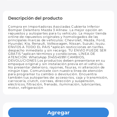
Descripción del producto
Compra en Importadoras Asociadas Cubierta Inferior
Bomper Delantero Mazda 3 Allnew. La mejor opción en
repuestos y autopartes para tu vehículo. La mayor tienda
online de repuestos originales y homologados de las
principales marcas de vehículos: Chevrolet, Mazda, Ford,
Hyundai, Kia, Renault, Volkswagen, Nissan, Suzuki, Isuzu.
ENVÍOS A TODO EL PAIS *aplican resticciones en tarifas.
despacho inmediato y sin recargo. TU ENVÍO PUEDE SER
GRATIS *aplican términos y condiciones. LÍNEA DE
ATENCIÓN: WhatsApp 3145545991 CAMBIOS,
DEVOLUCIONES Los productos deben presentarse en su
empaque original y sin instalación previa en el vehículo.
No presentar deterioro, rayones, fisuras, ni alteración de
ningún tipo. Comunícate con nuestra línea de atención
para programar tu cambio o devolución. Encuentra
también tus autopartes de: accesorios, caja y transmisión,
carrocería, clutch, correas, dirección y suspensión,
eléctricos, filtración, frenado, iluminación, lubricantes,
motor, refrigeración
Agregar