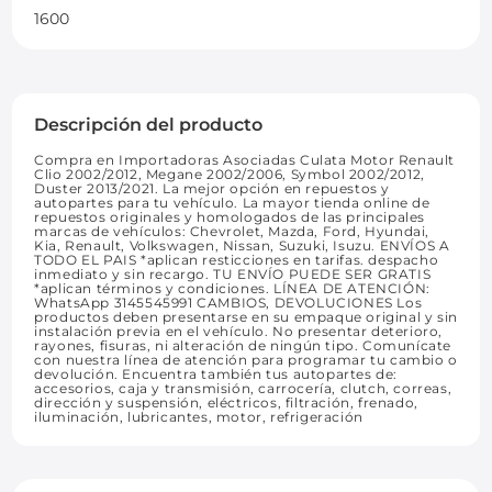
1600
Descripción del producto
Compra en Importadoras Asociadas Culata Motor Renault
Clio 2002/2012, Megane 2002/2006, Symbol 2002/2012,
Duster 2013/2021. La mejor opción en repuestos y
autopartes para tu vehículo. La mayor tienda online de
repuestos originales y homologados de las principales
marcas de vehículos: Chevrolet, Mazda, Ford, Hyundai,
Kia, Renault, Volkswagen, Nissan, Suzuki, Isuzu. ENVÍOS A
TODO EL PAIS *aplican resticciones en tarifas. despacho
inmediato y sin recargo. TU ENVÍO PUEDE SER GRATIS
*aplican términos y condiciones. LÍNEA DE ATENCIÓN:
WhatsApp 3145545991 CAMBIOS, DEVOLUCIONES Los
productos deben presentarse en su empaque original y sin
instalación previa en el vehículo. No presentar deterioro,
rayones, fisuras, ni alteración de ningún tipo. Comunícate
con nuestra línea de atención para programar tu cambio o
devolución. Encuentra también tus autopartes de:
accesorios, caja y transmisión, carrocería, clutch, correas,
dirección y suspensión, eléctricos, filtración, frenado,
iluminación, lubricantes, motor, refrigeración