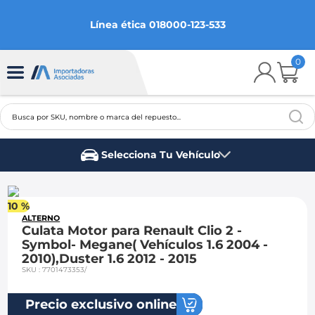
Línea ética 018000-123-533
0
Busca por SKU, nombre o marca del repuesto...
TÉRMINOS MÁS BUSCADOS
Selecciona Tu Vehículo
1
.
chevrolet
Marca del vehículo
2
.
aveo
10 %
3
.
spark gt
ALTERNO
Culata Motor para Renault Clio 2 -
4
.
ford fiesta
Symbol- Megane( Vehículos 1.6 2004 -
2010),Duster 1.6 2012 - 2015
5
.
optra
SKU
:
7701473353/
6
.
mazda 3
Precio exclusivo online
7
.
sail