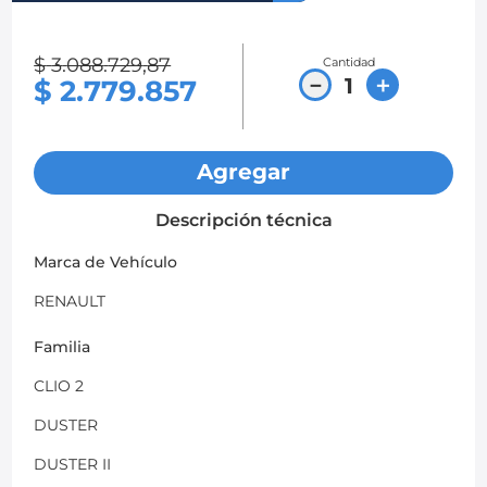
8
.
chevrolet sail
$
3
.
088
.
729
,
87
Cantidad
9
.
chevrolet spark gt
－
＋
$
2
.
779
.
857
10
.
mazda 2
Agregar
Descripción técnica
Marca de Vehículo
RENAULT
Familia
CLIO 2
DUSTER
DUSTER II