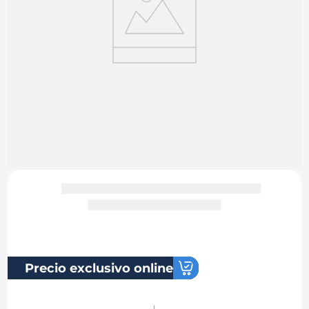
8
.
chevrolet spark gt
9
.
mazda 2
10
.
chevrolet sail
Precio exclusivo online