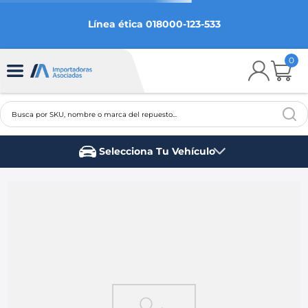
Línea ética 018000-123-533
0
Busca por SKU, nombre o marca del repuesto...
TÉRMINOS MÁS BUSCADOS
Selecciona Tu Vehículo
1
.
chevrolet
Marca del vehículo
2
.
aveo
3
.
spark gt
4
.
ford fiesta
5
.
optra
6
.
mazda 3
7
.
sail