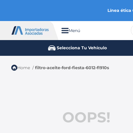
Línea ética
Menú
TÉRMINOS MÁS BUSCADOS
Selecciona Tu Vehículo
1
.
chevrolet
2
.
aveo
filtro-aceite-ford-fiesta-6012-fl910s
3
.
spark gt
4
.
ford fiesta
5
.
optra
6
.
mazda 3
OOPS!
7
.
sail
8
.
chevrolet spark gt