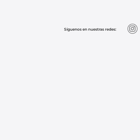
9
.
chevrolet sail
10
.
mazda 2
Síguenos en nuestras redes: