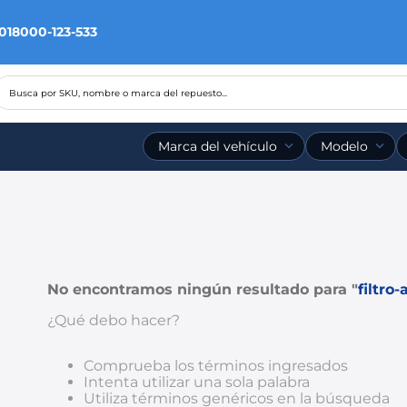
 018000-123-533
Busca por SKU, nombre o marca del repuesto...
Marca del vehículo
Modelo
No encontramos ningún resultado para "
filtro-
¿Qué debo hacer?
Comprueba los términos ingresados
Intenta utilizar una sola palabra
Utiliza términos genéricos en la búsqueda