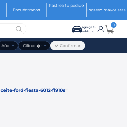
Rastrea tu pedido
Encuéntranos
Ingreso mayoristas
0
Agrega tu
vehículo
Confirmar
Año
Cilindraje
aceite-ford-fiesta-6012-fl910s
"