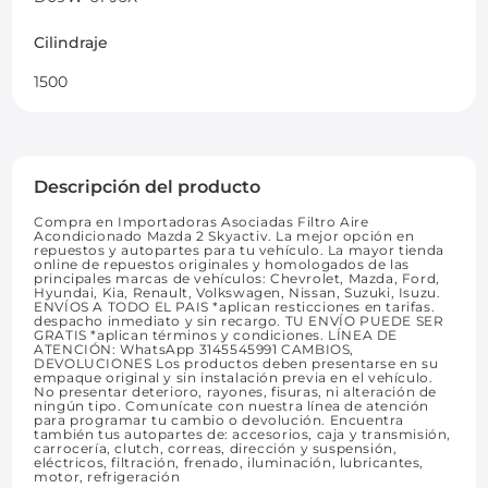
Cilindraje
1500
Descripción del producto
Compra en Importadoras Asociadas Filtro Aire
Acondicionado Mazda 2 Skyactiv. La mejor opción en
repuestos y autopartes para tu vehículo. La mayor tienda
online de repuestos originales y homologados de las
principales marcas de vehículos: Chevrolet, Mazda, Ford,
Hyundai, Kia, Renault, Volkswagen, Nissan, Suzuki, Isuzu.
ENVÍOS A TODO EL PAIS *aplican resticciones en tarifas.
despacho inmediato y sin recargo. TU ENVÍO PUEDE SER
GRATIS *aplican términos y condiciones. LÍNEA DE
ATENCIÓN: WhatsApp 3145545991 CAMBIOS,
DEVOLUCIONES Los productos deben presentarse en su
empaque original y sin instalación previa en el vehículo.
No presentar deterioro, rayones, fisuras, ni alteración de
ningún tipo. Comunícate con nuestra línea de atención
para programar tu cambio o devolución. Encuentra
también tus autopartes de: accesorios, caja y transmisión,
carrocería, clutch, correas, dirección y suspensión,
eléctricos, filtración, frenado, iluminación, lubricantes,
motor, refrigeración