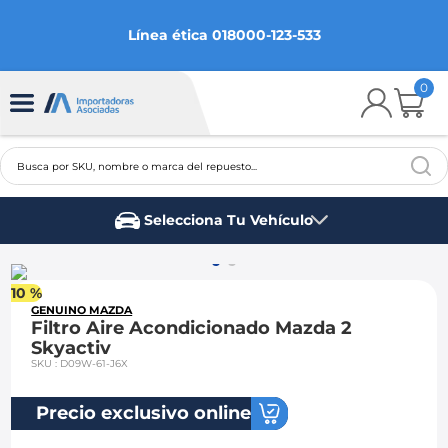
Línea ética 018000-123-533
0
Busca por SKU, nombre o marca del repuesto...
TÉRMINOS MÁS BUSCADOS
Selecciona Tu Vehículo
1
.
chevrolet
Marca del vehículo
2
.
aveo
10 %
3
.
spark gt
GENUINO MAZDA
Filtro Aire Acondicionado Mazda 2
4
.
ford fiesta
Skyactiv
SKU
:
D09W-61-J6X
5
.
optra
6
.
mazda 3
Precio exclusivo online
7
.
sail