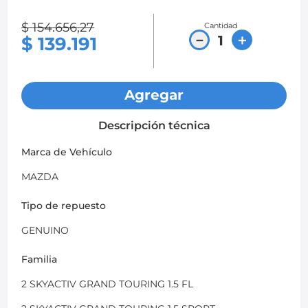
8
.
chevrolet spark gt
$
154
.
656
,
27
Cantidad
－
＋
$
139
.
191
9
.
mazda 2
10
.
chevrolet sail
Agregar
Descripción técnica
Marca de Vehículo
MAZDA
Tipo de repuesto
GENUINO
Familia
2 SKYACTIV GRAND TOURING 1.5 FL