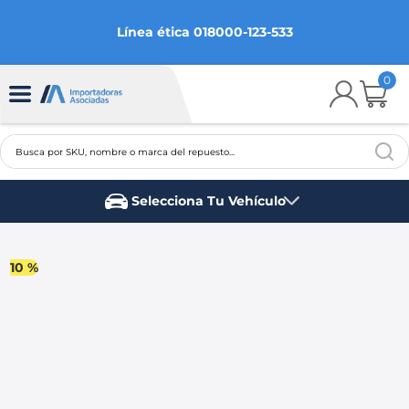
Línea ética 018000-123-533
0
Busca por SKU, nombre o marca del repuesto...
TÉRMINOS MÁS BUSCADOS
Selecciona Tu Vehículo
1
.
chevrolet
Marca del vehículo
2
.
aveo
10 %
3
.
spark gt
4
.
ford fiesta
5
.
optra
6
.
mazda 3
7
.
sail