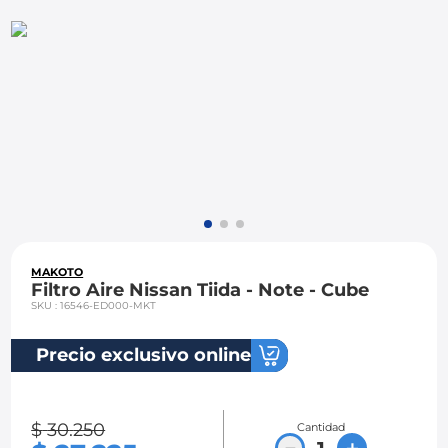
8
.
chevrolet spark gt
9
.
chevrolet sail
10
.
mazda 2
MAKOTO
Filtro Aire Nissan Tiida - Note - Cube
SKU
:
16546-ED000-MKT
Precio exclusivo online
$
30
.
250
Cantidad
－
＋