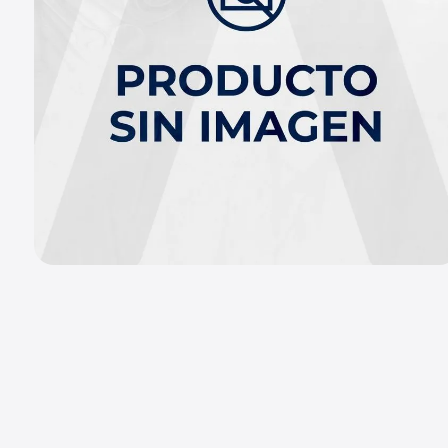
9
.
chevrolet spark gt
10
.
mazda 2