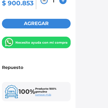
－
＋
$
900
.
853
AGREGAR
Necesito ayuda con mi compra
Repuesto
Producto 100%
100%
genuino
conoce más