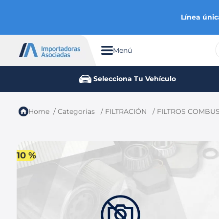
Línea únic
Menú
TÉRMINOS MÁS BUSCADOS
Selecciona Tu Vehículo
1
.
chevrolet
2
.
aveo
Categorias
FILTRACIÓN
FILTROS COMBUS
3
.
spark gt
4
.
ford fiesta
5
.
optra
10 %
6
.
mazda 3
7
.
sail
8
.
chevrolet sail