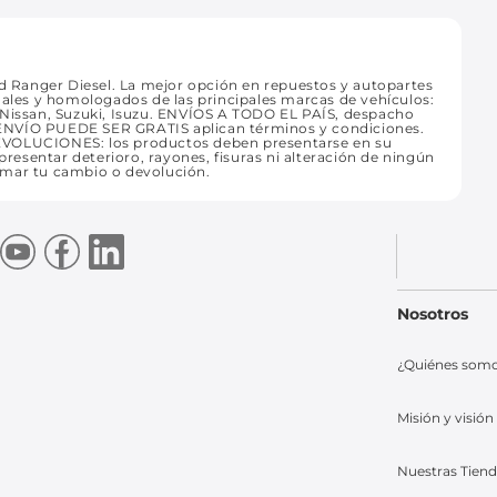
 Ranger Diesel. La mejor opción en repuestos y autopartes
nales y homologados de las principales marcas de vehículos:
 Nissan, Suzuki, Isuzu. ENVÍOS A TODO EL PAÍS, despacho
TU ENVÍO PUEDE SER GRATIS aplican términos y condiciones.
OLUCIONES: los productos deben presentarse en su
presentar deterioro, rayones, fisuras ni alteración de ningún
amar tu cambio o devolución.
Nosotros
¿Quiénes som
Misión y visión
Nuestras Tien