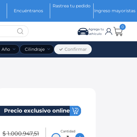
Rastrea tu pedido
Encuéntranos
Ingreso mayoristas
0
Agrega tu
vehículo
Confirmar
Año
Cilindraje
Precio exclusivo online
Cantidad
$
1
.
000
.
947
,
51