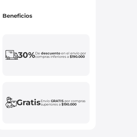
Beneficios
30%
De
descuento
en el envío por
compras inferiores a
$190.000
Gratis
Envío
GRATIS
por compras
superiores a
$190.000