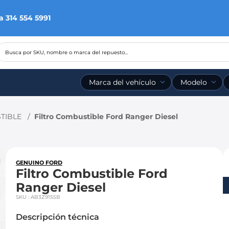
a 314 554 5991
Busca por SKU, nombre o marca del repuesto...
Marca del vehículo
Modelo
TIBLE
Filtro Combustible Ford Ranger Diesel
GENUINO FORD
Filtro Combustible Ford
Ranger Diesel
SKU
:
AB3Z9155B
Descripción técnica