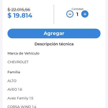
8
.
chevrolet spark gt
$
22
.
015
,
56
Cantidad
－
＋
$
19
.
814
9
.
chevrolet sail
10
.
mazda 2
Agregar
Descripción técnica
Marca de Vehículo
CHEVROLET
Familia
ALTO
AVEO 1.6
Aveo Family 1.5
CORSA WIND 1.4