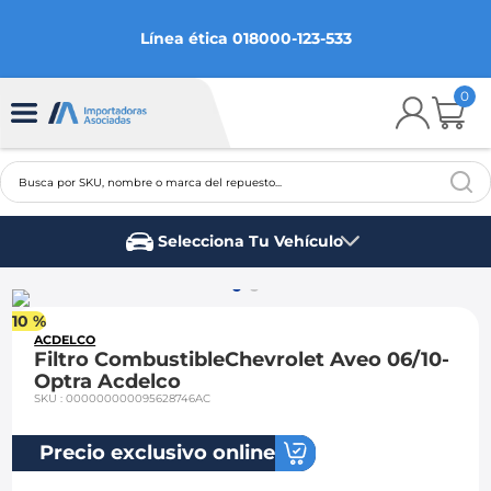
Línea ética 018000-123-533
0
Busca por SKU, nombre o marca del repuesto...
TÉRMINOS MÁS BUSCADOS
Selecciona Tu Vehículo
1
.
chevrolet
Marca del vehículo
2
.
aveo
10 %
3
.
spark gt
ACDELCO
Filtro CombustibleChevrolet Aveo 06/10-
4
.
ford fiesta
Optra Acdelco
SKU
:
000000000095628746AC
5
.
optra
6
.
mazda 3
Precio exclusivo online
7
.
sail