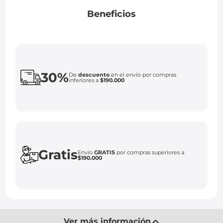
Beneficios
30%
De
descuento
en el envío por compras
inferiores a
$190.000
Gratis
Envío
GRATIS
por compras superiores a
$190.000
Ver más información