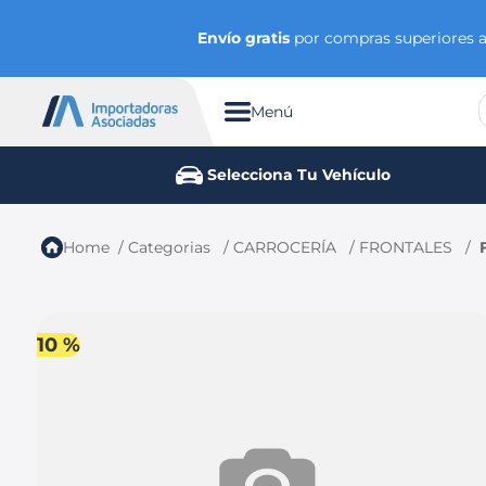
Envío gratis
por compras superiores a 
Menú
TÉRMINOS MÁS BUSCADOS
Selecciona Tu Vehículo
1
.
chevrolet
2
.
aveo
Categorias
CARROCERÍA
FRONTALES
3
.
spark gt
4
.
ford fiesta
5
.
optra
10 %
6
.
mazda 3
7
.
sail
8
.
chevrolet sail