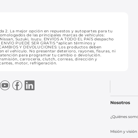
 2. La mejor opción en repuestos y autopartes para tu
homologados de las principales marcas de vehículos:
, Nissan, Suzuki, Isuzu. ENVÍOS A TODO EL PAÍS despacho
. TU ENVÍO PUEDE SER GRATIS *aplican términos y
. CAMBIOS Y DEVOLUCIONES: Los productos deben
n el vehículo. No presentar deterioro, rayones, fisuras, ni
e atención para programar tu cambio o devolución.
smisión, carrocería, clutch, correas, dirección y
icantes, motor, refrigeración.
Nosotros
¿Quiénes som
Misión y visión