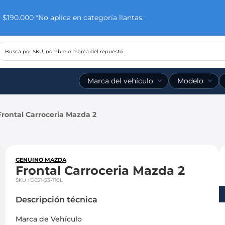
$190.000 *No aplica en categoría llantas.
Busca por SKU, nombre o marca del repuesto...
Marca del vehículo
Modelo
Frontal Carroceria Mazda 2
GENUINO MAZDA
Frontal Carroceria Mazda 2
SKU
:
D651-53-110L
Descripción técnica
Marca de Vehículo