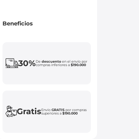
Beneficios
30%
De
descuento
en el envío por
compras inferiores a
$190.000
Gratis
Envío
GRATIS
por compras
superiores a
$190.000