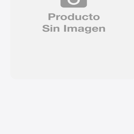
9
.
chevrolet spark gt
10
.
mazda 2