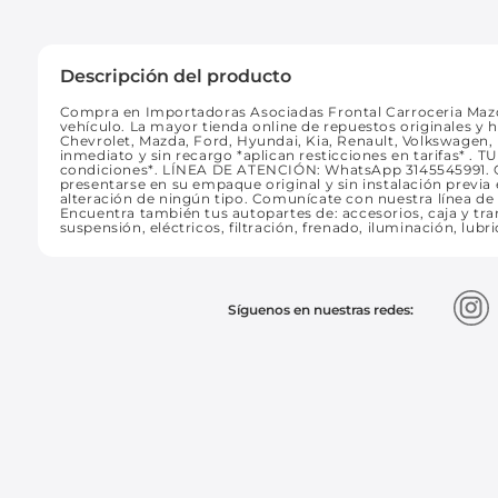
Descripción del producto
Compra en Importadoras Asociadas Frontal Carroceria Mazda
vehículo. La mayor tienda online de repuestos originales y 
Chevrolet, Mazda, Ford, Hyundai, Kia, Renault, Volkswagen
inmediato y sin recargo *aplican resticciones en tarifas* 
condiciones*. LÍNEA DE ATENCIÓN: WhatsApp 3145545991
presentarse en su empaque original y sin instalación previa e
alteración de ningún tipo. Comunícate con nuestra línea d
Encuentra también tus autopartes de: accesorios, caja y tran
suspensión, eléctricos, filtración, frenado, iluminación, lubr
Síguenos en nuestras redes: