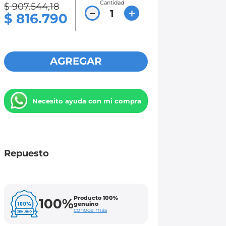
Cantidad
$
907
.
544
,
18
－
＋
$
816
.
790
AGREGAR
Necesito ayuda con mi compra
Repuesto
Producto 100%
100%
genuino
conoce más