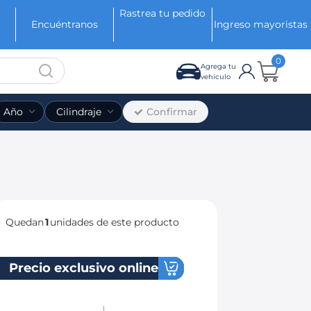
Rastrea tu pedido
Encuéntranos
Ingreso mayoristas
0
Agrega tu
vehículo
Confirmar
Año
Cilindraje
Quedan
1
unidades de este producto
Precio exclusivo online