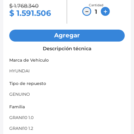
$
1
.
768
.
340
Cantidad
8
.
chevrolet spark gt
－
＋
$
1
.
591
.
506
9
.
chevrolet sail
10
.
mazda 2
Agregar
Descripción técnica
Marca de Vehículo
HYUNDAI
Tipo de repuesto
GENUINO
Familia
GRANI10 1.0
GRANI10 1.2