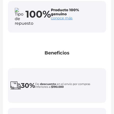
Producto 100%
100%
genuino
conoce más
Beneficios
30%
De
descuento
en el envío por compras
inferiores a
$190.000