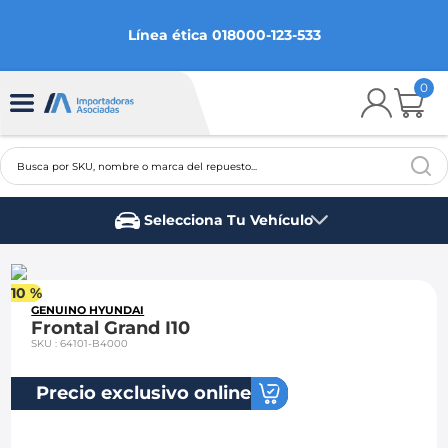
Línea ética 018000-123-533
0
Busca por SKU, nombre o marca del repuesto...
TÉRMINOS MÁS BUSCADOS
Selecciona Tu Vehículo
1
.
chevrolet
Marca del vehículo
2
.
aveo
10 %
3
.
spark gt
GENUINO HYUNDAI
Frontal Grand I10
4
.
ford fiesta
SKU
:
64101-B4000
5
.
optra
Precio exclusivo online
6
.
mazda 3
7
.
sail