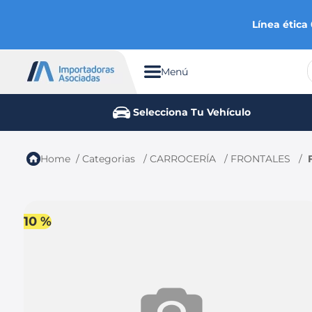
Línea ética
Menú
TÉRMINOS MÁS BUSCADOS
Selecciona Tu Vehículo
1
.
chevrolet
2
.
aveo
Categorias
CARROCERÍA
FRONTALES
3
.
spark gt
4
.
ford fiesta
5
.
optra
10 %
6
.
mazda 3
7
.
sail
8
.
chevrolet spark gt