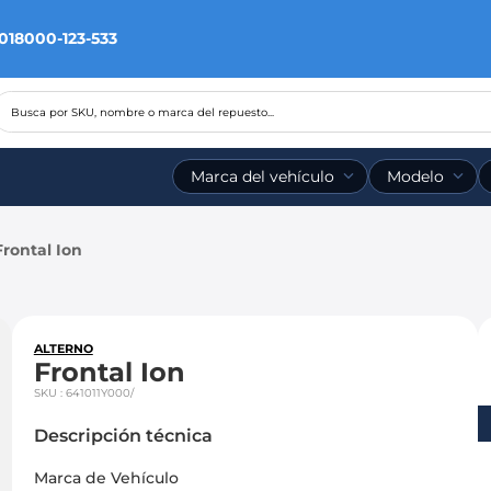
 018000-123-533
Busca por SKU, nombre o marca del repuesto...
Marca del vehículo
Modelo
Frontal Ion
ALTERNO
Frontal Ion
SKU
:
641011Y000/
Descripción técnica
Marca de Vehículo