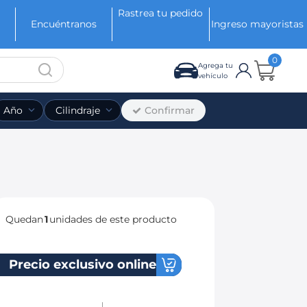
Rastrea tu pedido
Encuéntranos
Ingreso mayoristas
0
Agrega tu
vehículo
Confirmar
Año
Cilindraje
Quedan
1
unidades de este producto
Precio exclusivo online