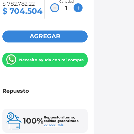
Cantidad
$
782
.
782
,
22
－
＋
$
704
.
504
AGREGAR
Necesito ayuda con mi compra
Repuesto
Repuesto alterno,
100%
calidad garantizada
conoce más