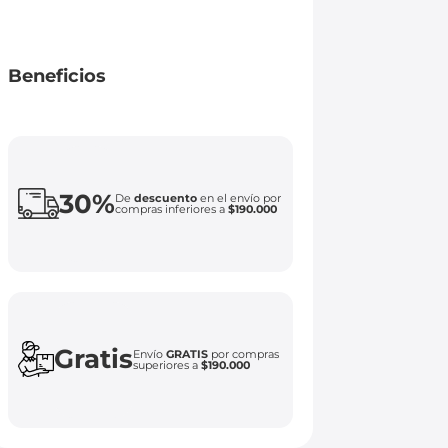
Beneficios
30%
De
descuento
en el envío por
compras inferiores a
$190.000
Gratis
Envío
GRATIS
por compras
superiores a
$190.000