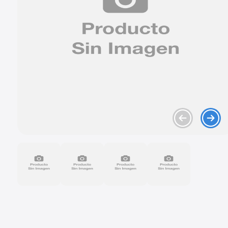
9
.
mazda 2
10
.
chevrolet sail