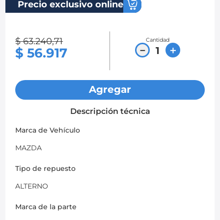
Precio exclusivo online
8
.
chevrolet spark gt
9
.
mazda 2
$
63
.
240
,
71
Cantidad
－
＋
$
56
.
917
10
.
chevrolet sail
Agregar
Descripción técnica
Marca de Vehículo
MAZDA
Tipo de repuesto
ALTERNO
Marca de la parte