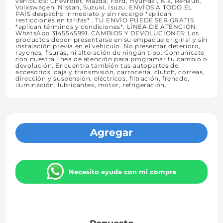
vehículos: Chevrolet, Mazda, Ford, Hyundai, Kia, Renault,
Volkswagen, Nissan, Suzuki, Isuzu. ENVÍOS A TODO EL
PAÍS despacho inmediato y sin recargo *aplican
resticciones en tarifas* . TU ENVÍO PUEDE SER GRATIS
*aplican términos y condiciones*. LÍNEA DE ATENCIÓN:
WhatsApp 3145545991. CAMBIOS Y DEVOLUCIONES: Los
productos deben presentarse en su empaque original y sin
instalación previa en el vehículo. No presentar deterioro,
rayones, fisuras, ni alteración de ningún tipo. Comunícate
con nuestra línea de atención para programar tu cambio o
devolución. Encuentra también tus autopartes de:
accesorios, caja y transmisión, carrocería, clutch, correas,
dirección y suspensión, eléctricos, filtración, frenado,
iluminación, lubricantes, motor, refrigeración.
Agregar
Necesito ayuda con mi compra