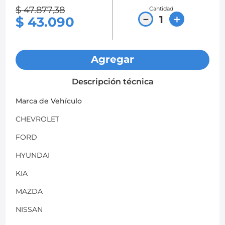
$
47
.
877
,
38
Cantidad
8
.
chevrolet spark gt
－
＋
$
43
.
090
9
.
chevrolet sail
10
.
mazda 2
Agregar
Descripción técnica
Marca de Vehículo
CHEVROLET
FORD
HYUNDAI
KIA
MAZDA
NISSAN