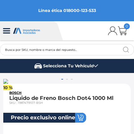
Línea ética 018000-123-533
0
Busca por SKU, nombre o marca del repuesto...
TÉRMINOS MÁS BUSCADOS
Selecciona Tu Vehículo
1
.
chevrolet
Marca del vehículo
2
.
aveo
10 %
3
.
spark gt
BOSCH
Liquido de Freno Bosch Dot4 1000 Ml
4
.
ford fiesta
SKU
:
1987479107-BSH
5
.
optra
Precio exclusivo online
6
.
mazda 3
7
.
sail