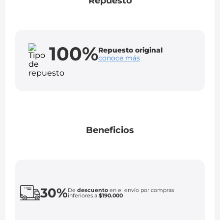
Repuesto
100%
Repuesto original
conoce más
Beneficios
30%
De
descuento
en el envío por compras
inferiores a
$190.000