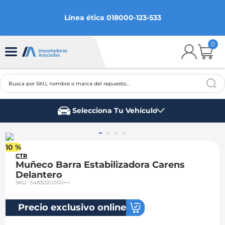
Línea ética 018000-123-533
0
Busca por SKU, nombre o marca del repuesto...
TÉRMINOS MÁS BUSCADOS
Selecciona Tu Vehículo
1
.
chevrolet
Marca del vehículo
2
.
aveo
10 %
3
.
spark gt
CTR
Muñeco Barra Estabilizadora Carens
4
.
ford fiesta
Delantero
SKU
:
548302G000++
5
.
optra
6
.
mazda 3
Precio exclusivo online
7
.
sail