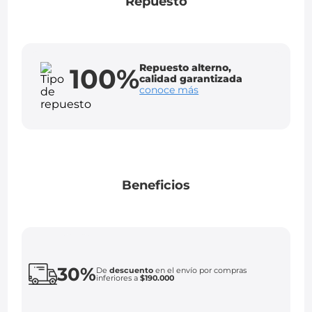
Repuesto
Repuesto alterno,
100%
calidad garantizada
conoce más
Beneficios
30%
De
descuento
en el envío por compras
inferiores a
$190.000