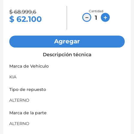
8
.
chevrolet sail
$
68
.
999
,
6
Cantidad
－
＋
$
62
.
100
9
.
chevrolet spark gt
10
.
mazda 2
Agregar
Descripción técnica
Marca de Vehículo
KIA
Tipo de repuesto
ALTERNO
Marca de la parte
ALTERNO