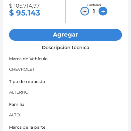
$
105
.
714
,
97
Cantidad
8
.
chevrolet spark gt
－
＋
$
95
.
143
9
.
mazda 2
10
.
chevrolet sail
Agregar
Descripción técnica
Marca de Vehículo
CHEVROLET
Tipo de repuesto
ALTERNO
Familia
ALTO
Marca de la parte