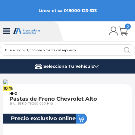
Línea ética 018000-123-533
0
Busca por SKU, nombre o marca del repuesto...
TÉRMINOS MÁS BUSCADOS
Selecciona Tu Vehículo
1
.
chevrolet
Marca del vehículo
2
.
aveo
10 %
3
.
spark gt
HI-Q
Pastas de Freno Chevrolet Alto
4
.
ford fiesta
SKU
:
55810-76G00-000-HIQ
5
.
optra
Precio exclusivo online
6
.
mazda 3
7
.
sail