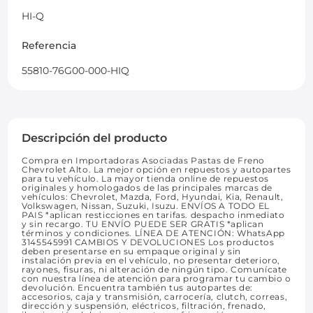
HI-Q
Referencia
55810-76G00-000-HIQ
Descripción del producto
Compra en Importadoras Asociadas Pastas de Freno
Chevrolet Alto. La mejor opción en repuestos y autopartes
para tu vehículo. La mayor tienda online de repuestos
originales y homologados de las principales marcas de
vehículos: Chevrolet, Mazda, Ford, Hyundai, Kia, Renault,
Volkswagen, Nissan, Suzuki, Isuzu. ENVÍOS A TODO EL
PAIS *aplican resticciones en tarifas. despacho inmediato
y sin recargo. TU ENVÍO PUEDE SER GRATIS *aplican
términos y condiciones. LÍNEA DE ATENCIÓN: WhatsApp
3145545991 CAMBIOS Y DEVOLUCIONES Los productos
deben presentarse en su empaque original y sin
instalación previa en el vehículo, no presentar deterioro,
rayones, fisuras, ni alteración de ningún tipo. Comunícate
con nuestra línea de atención para programar tu cambio o
devolución. Encuentra también tus autopartes de:
accesorios, caja y transmisión, carrocería, clutch, correas,
dirección y suspensión, eléctricos, filtración, frenado,