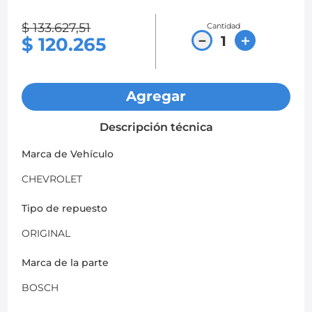
8
.
chevrolet spark gt
$
133
.
627
,
51
Cantidad
－
＋
$
120
.
265
9
.
mazda 2
10
.
chevrolet sail
Agregar
Descripción técnica
Marca de Vehículo
CHEVROLET
Tipo de repuesto
ORIGINAL
Marca de la parte
BOSCH