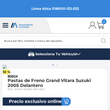
Línea ética 018000-123-533
0
Busca por SKU, nombre o marca del repuesto...
TÉRMINOS MÁS BUSCADOS
Selecciona Tu Vehículo
1
.
chevrolet
Marca del vehículo
2
.
aveo
10 %
3
.
spark gt
BOSCH
Pastas de Freno Grand Vitara Suzuki
4
.
ford fiesta
2005 Delantero
SKU
:
55200-65DB4-000-BSH
5
.
optra
6
.
mazda 3
Precio exclusivo online
7
.
sail