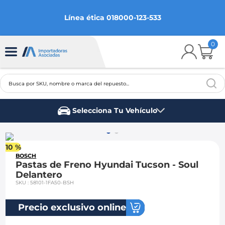
Línea ética 018000-123-533
0
Busca por SKU, nombre o marca del repuesto...
TÉRMINOS MÁS BUSCADOS
Selecciona Tu Vehículo
1
.
chevrolet
Marca del vehículo
2
.
aveo
10 %
3
.
spark gt
BOSCH
Pastas de Freno Hyundai Tucson - Soul
4
.
ford fiesta
Delantero
SKU
:
58101-1FA50-BSH
5
.
optra
6
.
mazda 3
Precio exclusivo online
7
.
sail