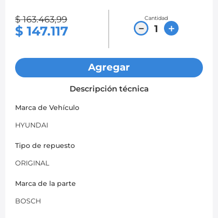
8
.
chevrolet spark gt
$
163
.
463
,
99
Cantidad
－
＋
$
147
.
117
9
.
mazda 2
10
.
chevrolet sail
Agregar
Descripción técnica
Marca de Vehículo
HYUNDAI
Tipo de repuesto
ORIGINAL
Marca de la parte
BOSCH