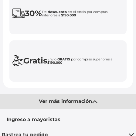
30%
De
descuento
en el envío por compras
inferiores a
$190.000
Gratis
Envío
GRATIS
por compras superiores a
$190.000
Ver más información
Ingreso a mayoristas
Rastrea tu pedido