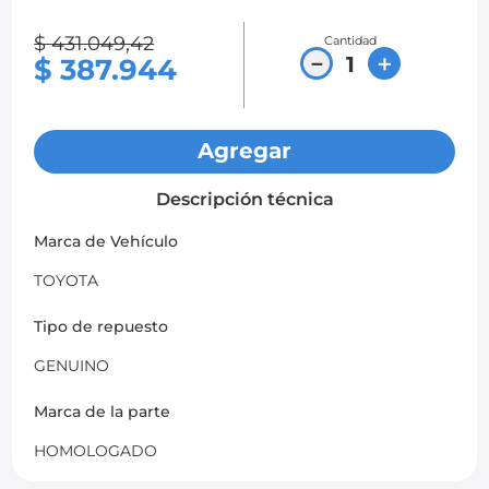
8
.
chevrolet sail
$
431
.
049
,
42
Cantidad
－
＋
$
387
.
944
9
.
chevrolet spark gt
10
.
mazda 2
Agregar
Descripción técnica
Marca de Vehículo
TOYOTA
Tipo de repuesto
GENUINO
Marca de la parte
HOMOLOGADO