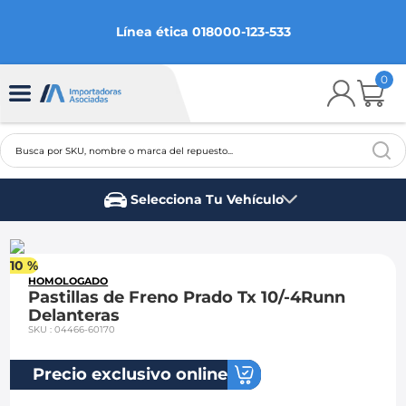
Línea ética 018000-123-533
0
Busca por SKU, nombre o marca del repuesto...
TÉRMINOS MÁS BUSCADOS
Selecciona Tu Vehículo
1
.
chevrolet
Marca del vehículo
2
.
aveo
10 %
3
.
spark gt
HOMOLOGADO
Pastillas de Freno Prado Tx 10/-4Runn
4
.
ford fiesta
Delanteras
SKU
:
04466-60170
5
.
optra
6
.
mazda 3
Precio exclusivo online
7
.
sail