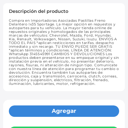
Descripción del producto
Compra en Importadoras Asociadas Pastillas Freno
Delantero Ix35 Sportage. La mejor opción en repuestos y
autopartes para tu vehículo. La mayor tienda online de
repuestos originales y homologados de las principales
marcas de vehículos: Chevrolet, Mazda, Ford, Hyundai,
Kia, Renault, Volkswagen, Nissan, Suzuki, Isuzu. ENVÍOS A
TODO EL PAIS *aplican resticciones en tarifas. despacho
inmediato y sin recargo. TU ENVÍO PUEDE SER GRATIS
*aplican términos y condiciones. LÍNEA DE ATENCIÓN:
WhatsApp 3145545991 CAMBIOS Y DEVOLUCIONES Los
productos deben presentarse en su empaque original y sin
instalación previa en el vehículo, no presentar deterioro,
rayones, fisuras, ni alteración de ningún tipo. Comunícate
con nuestra línea de atención para programar tu cambio o
devolución. Encuentra también tus autopartes de:
accesorios, caja y transmisión, carrocería, clutch, correas,
dirección y suspensión, eléctricos, filtración, frenado,
iluminación, lubricantes, motor, refrigeración.
Agregar