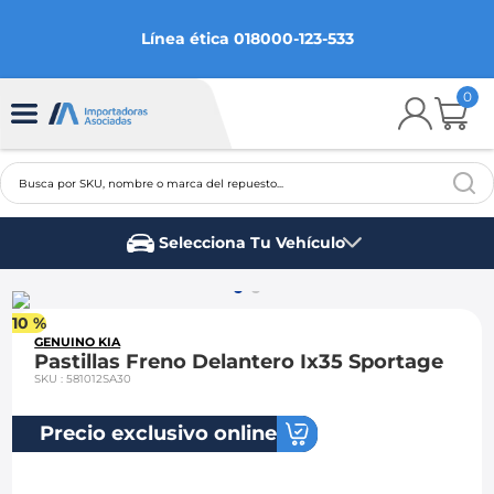
Línea ética 018000-123-533
0
Busca por SKU, nombre o marca del repuesto...
TÉRMINOS MÁS BUSCADOS
Selecciona Tu Vehículo
1
.
chevrolet
Marca del vehículo
2
.
aveo
10 %
3
.
spark gt
GENUINO KIA
Pastillas Freno Delantero Ix35 Sportage
4
.
ford fiesta
SKU
:
581012SA30
5
.
optra
Precio exclusivo online
6
.
mazda 3
7
.
sail