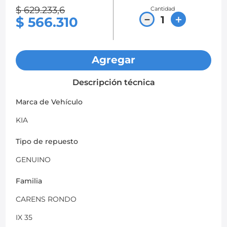
$
629
.
233
,
6
Cantidad
8
.
chevrolet spark gt
－
＋
$
566
.
310
9
.
chevrolet sail
10
.
mazda 2
Agregar
Descripción técnica
Marca de Vehículo
KIA
Tipo de repuesto
GENUINO
Familia
CARENS RONDO
IX 35