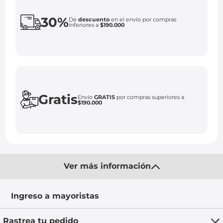
30%
De
descuento
en el envío por compras
inferiores a
$190.000
Gratis
Envío
GRATIS
por compras superiores a
$190.000
Ver más información
Ingreso a mayoristas
Rastrea tu pedido