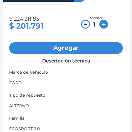
8
.
chevrolet sail
$
224
.
211
,
83
Cantidad
9
.
chevrolet spark gt
－
＋
$
201
.
791
10
.
mazda 2
Agregar
Descripción técnica
Marca de Vehículo
FORD
Tipo de repuesto
ALTERNO
Familia
ECOSPORT 2.0