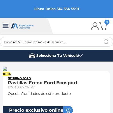
Línea única 314 554 5991
0
Busca por SKU, nombre o marca del repuesto...
TÉRMINOS MÁS BUSCADOS
Selecciona Tu Vehículo
1
.
chevrolet
Marca del vehículo
2
.
aveo
10 %
3
.
spark gt
GENUINO FORD
Pastillas Freno Ford Ecosport
4
.
ford fiesta
SKU
:
MB9A2K021DA*
Quedan
1
unidades de este producto
5
.
optra
6
.
mazda 3
Precio exclusivo online
7
.
sail