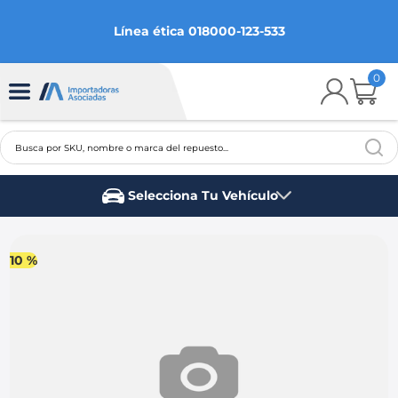
Línea ética 018000-123-533
0
Busca por SKU, nombre o marca del repuesto...
TÉRMINOS MÁS BUSCADOS
Selecciona Tu Vehículo
1
.
chevrolet
Marca del vehículo
2
.
aveo
10 %
3
.
spark gt
4
.
ford fiesta
5
.
optra
6
.
mazda 3
7
.
sail