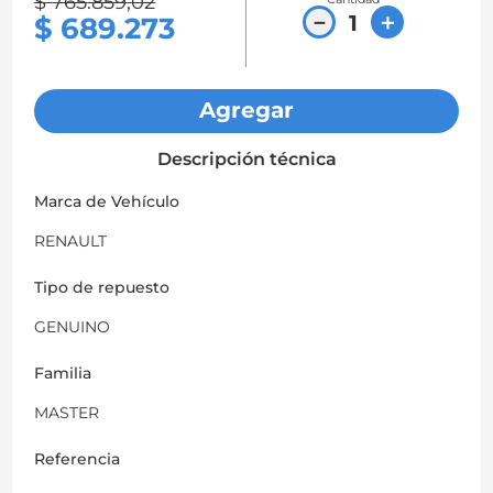
$
765
.
859
,
02
－
＋
$
689
.
273
Agregar
Descripción técnica
Marca de Vehículo
RENAULT
Tipo de repuesto
GENUINO
Familia
MASTER
Referencia