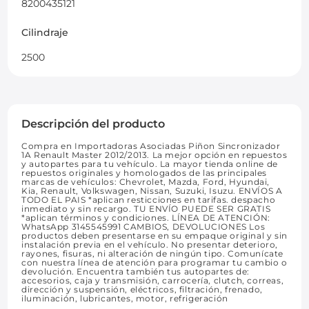
8200435121
Cilindraje
2500
Descripción del producto
Compra en Importadoras Asociadas Piñon Sincronizador
1A Renault Master 2012/2013. La mejor opción en repuestos
y autopartes para tu vehículo. La mayor tienda online de
repuestos originales y homologados de las principales
marcas de vehículos: Chevrolet, Mazda, Ford, Hyundai,
Kia, Renault, Volkswagen, Nissan, Suzuki, Isuzu. ENVÍOS A
TODO EL PAIS *aplican resticciones en tarifas. despacho
inmediato y sin recargo. TU ENVÍO PUEDE SER GRATIS
*aplican términos y condiciones. LÍNEA DE ATENCIÓN:
WhatsApp 3145545991 CAMBIOS, DEVOLUCIONES Los
productos deben presentarse en su empaque original y sin
instalación previa en el vehículo. No presentar deterioro,
rayones, fisuras, ni alteración de ningún tipo. Comunícate
con nuestra línea de atención para programar tu cambio o
devolución. Encuentra también tus autopartes de:
accesorios, caja y transmisión, carrocería, clutch, correas,
dirección y suspensión, eléctricos, filtración, frenado,
iluminación, lubricantes, motor, refrigeración