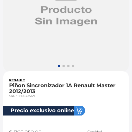
8
.
chevrolet spark gt
9
.
mazda 2
10
.
chevrolet sail
RENAULT
Piñon Sincronizador 1A Renault Master
2012/2013
SKU
:
8200435121
Precio exclusivo online
Cantidad