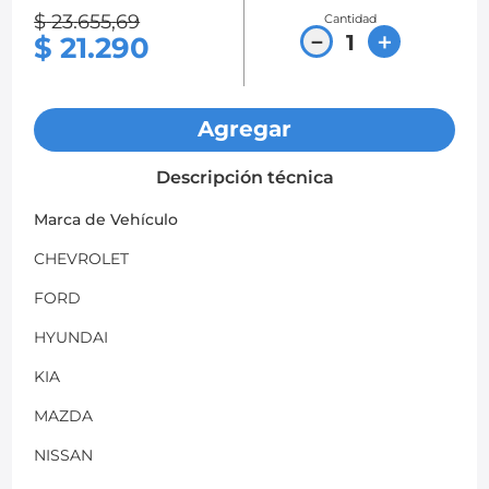
$
23
.
655
,
69
Cantidad
8
.
chevrolet spark gt
－
＋
$
21
.
290
9
.
mazda 2
10
.
chevrolet sail
Agregar
Descripción técnica
Marca de Vehículo
CHEVROLET
FORD
HYUNDAI
KIA
MAZDA
NISSAN