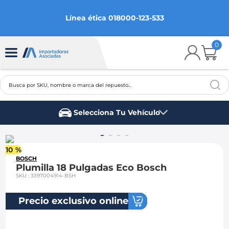
Línea ética 018000-123-533
0
Busca por SKU, nombre o marca del repuesto...
TÉRMINOS MÁS BUSCADOS
Selecciona Tu Vehículo
1
.
chevrolet
Marca del vehículo
2
.
aveo
10 %
3
.
spark gt
BOSCH
Plumilla 18 Pulgadas Eco Bosch
4
.
ford fiesta
SKU
:
3397004914-BSH
5
.
optra
Precio exclusivo online
6
.
mazda 3
7
.
sail