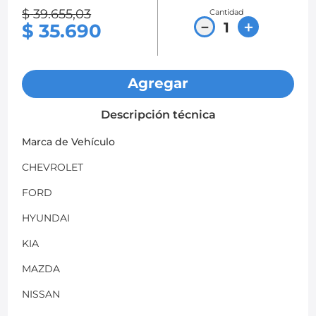
$
39
.
655
,
03
Cantidad
8
.
chevrolet spark gt
－
＋
$
35
.
690
9
.
chevrolet sail
10
.
mazda 2
Agregar
Descripción técnica
Marca de Vehículo
CHEVROLET
FORD
HYUNDAI
KIA
MAZDA
NISSAN