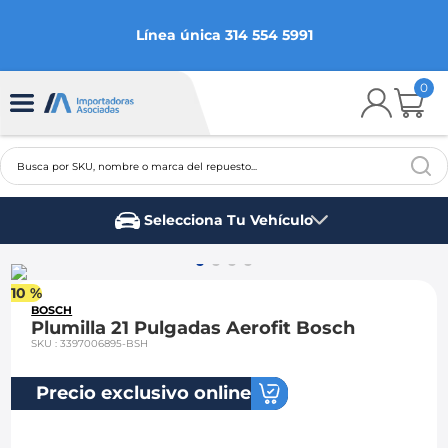
Línea única 314 554 5991
0
Busca por SKU, nombre o marca del repuesto...
TÉRMINOS MÁS BUSCADOS
Selecciona Tu Vehículo
1
.
chevrolet
Marca del vehículo
2
.
aveo
10 %
3
.
spark gt
BOSCH
Plumilla 21 Pulgadas Aerofit Bosch
4
.
ford fiesta
SKU
:
3397006895-BSH
5
.
optra
Precio exclusivo online
6
.
mazda 3
7
.
sail