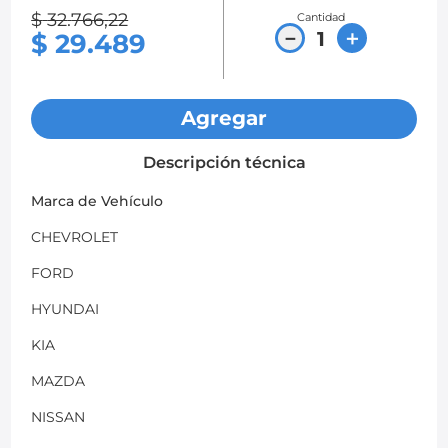
$
32
.
766
,
22
Cantidad
8
.
chevrolet spark gt
－
＋
$
29
.
489
9
.
mazda 2
10
.
chevrolet sail
Agregar
Descripción técnica
Marca de Vehículo
CHEVROLET
FORD
HYUNDAI
KIA
MAZDA
NISSAN