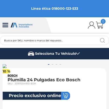
Línea ética 018000-123-533
0
Busca por SKU, nombre o marca del repuesto...
TÉRMINOS MÁS BUSCADOS
Selecciona Tu Vehículo
1
.
chevrolet
Marca del vehículo
2
.
aveo
10 %
3
.
spark gt
BOSCH
Plumilla 24 Pulgadas Eco Bosch
4
.
ford fiesta
SKU
:
3397004910-BSH
5
.
optra
Precio exclusivo online
6
.
mazda 3
7
.
sail