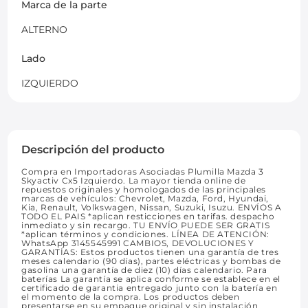
Marca de la parte
ALTERNO
Lado
IZQUIERDO
Descripción del producto
Compra en Importadoras Asociadas Plumilla Mazda 3
Skyactiv Cx5 Izquierdo. La mayor tienda online de
repuestos originales y homologados de las principales
marcas de vehículos: Chevrolet, Mazda, Ford, Hyundai,
Kia, Renault, Volkswagen, Nissan, Suzuki, Isuzu. ENVÍOS A
TODO EL PAIS *aplican resticciones en tarifas. despacho
inmediato y sin recargo. TU ENVÍO PUEDE SER GRATIS
*aplican términos y condiciones. LÍNEA DE ATENCIÓN:
WhatsApp 3145545991 CAMBIOS, DEVOLUCIONES Y
GARANTÍAS: Estos productos tienen una garantía de tres
meses calendario (90 días), partes eléctricas y bombas de
gasolina una garantía de diez (10) días calendario. Para
baterías La garantía se aplica conforme se establece en el
certificado de garantia entregado junto con la batería en
el momento de la compra. Los productos deben
presentarse en su empaque original y sin instalación