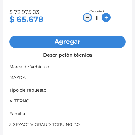
8
.
chevrolet sail
$
72
.
975
,
03
Cantidad
－
＋
$
65
.
678
9
.
chevrolet spark gt
10
.
mazda 2
Agregar
Descripción técnica
Marca de Vehículo
MAZDA
Tipo de repuesto
ALTERNO
Familia
3 SKYACTIV GRAND TORUING 2.0