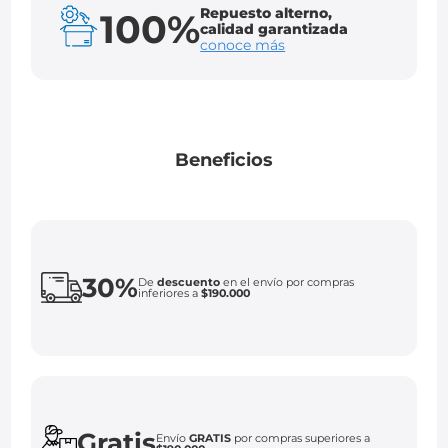
Repuesto alterno,
100%
calidad garantizada
conoce más
Beneficios
30%
De
descuento
en el envío por compras
inferiores a
$190.000
Gratis
Envío
GRATIS
por compras superiores a