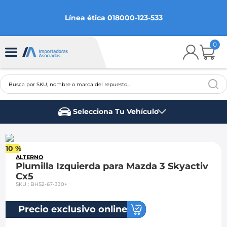
Línea ética 018000-123-533
0
Busca por SKU, nombre o marca del repuesto...
TÉRMINOS MÁS BUSCADOS
Selecciona Tu Vehículo
1
.
chevrolet
Marca del vehículo
2
.
aveo
10 %
3
.
spark gt
ALTERNO
Plumilla Izquierda para Mazda 3 Skyactiv
4
.
ford fiesta
Cx5
SKU
:
BHS2-67-330+
5
.
optra
6
.
mazda 3
Precio exclusivo online
7
.
sail