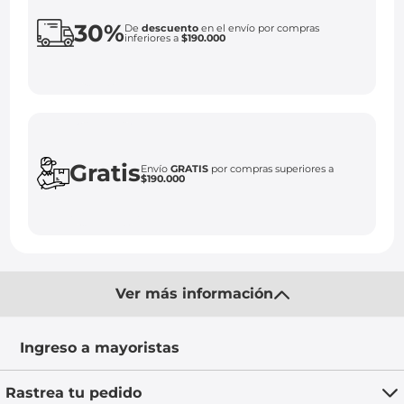
30%
De
descuento
en el envío por compras
inferiores a
$190.000
Gratis
Envío
GRATIS
por compras superiores a
$190.000
Ver más información
Ingreso a mayoristas
Rastrea tu pedido