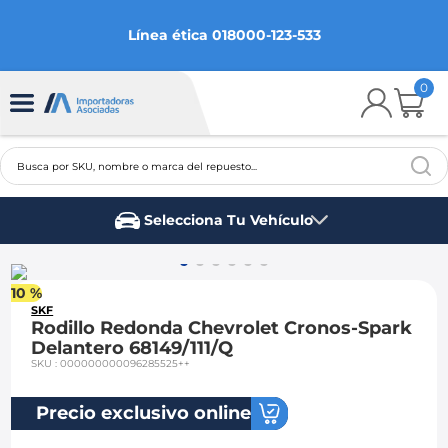
Línea ética 018000-123-533
0
Busca por SKU, nombre o marca del repuesto...
TÉRMINOS MÁS BUSCADOS
Selecciona Tu Vehículo
1
.
chevrolet
Marca del vehículo
2
.
aveo
10 %
3
.
spark gt
SKF
Rodillo Redonda Chevrolet Cronos-Spark
4
.
ford fiesta
Delantero 68149/111/Q
SKU
:
000000000096285525++
5
.
optra
6
.
mazda 3
Precio exclusivo online
7
.
sail