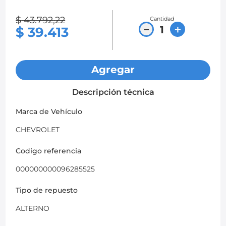
8
.
chevrolet sail
$
43
.
792
,
22
Cantidad
－
＋
$
39
.
413
9
.
chevrolet spark gt
10
.
mazda 2
Agregar
Descripción técnica
Marca de Vehículo
CHEVROLET
Codigo referencia
000000000096285525
Tipo de repuesto
ALTERNO