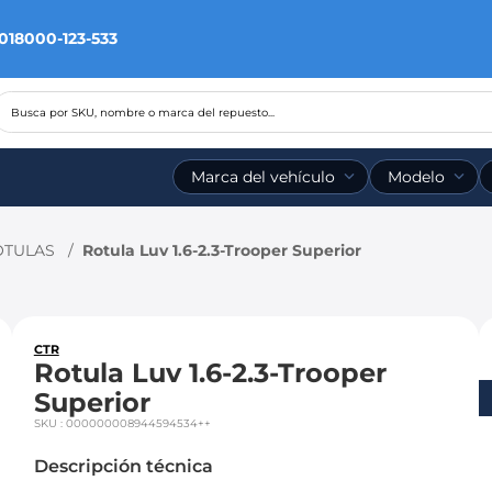
 018000-123-533
Busca por SKU, nombre o marca del repuesto...
Marca del vehículo
Modelo
ÓTULAS
Rotula Luv 1.6-2.3-Trooper Superior
CTR
Rotula Luv 1.6-2.3-Trooper
Superior
SKU
:
000000008944594534++
Descripción técnica