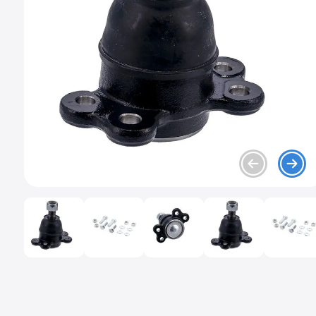
9
.
chevrolet spark gt
10
.
mazda 2