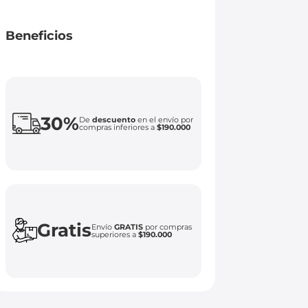
Beneficios
30%
De
descuento
en el envío por
compras inferiores a
$190.000
Gratis
Envío
GRATIS
por compras
superiores a
$190.000