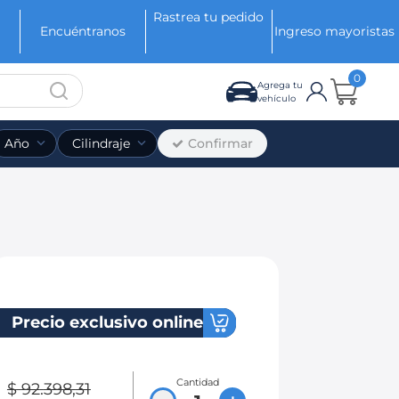
Rastrea tu pedido
Encuéntranos
Ingreso mayoristas
0
Agrega tu
vehículo
Confirmar
Año
Cilindraje
Precio exclusivo online
Cantidad
$
92
.
398
,
31