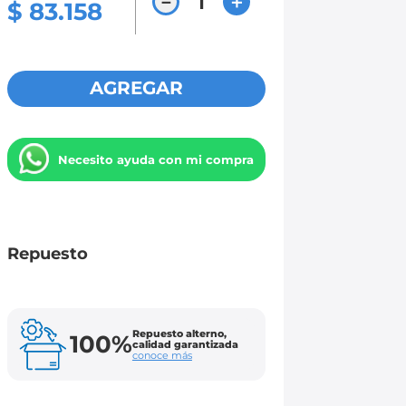
－
＋
$
83
.
158
AGREGAR
Necesito ayuda con mi compra
Repuesto
Repuesto alterno,
100%
calidad garantizada
conoce más