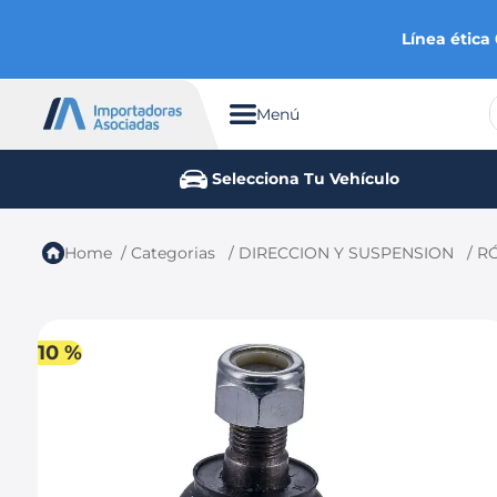
Línea ética
Menú
TÉRMINOS MÁS BUSCADOS
Selecciona Tu Vehículo
1
.
chevrolet
2
.
aveo
Categorias
DIRECCION Y SUSPENSION
R
3
.
spark gt
4
.
ford fiesta
5
.
optra
10 %
6
.
mazda 3
7
.
sail
8
.
chevrolet sail