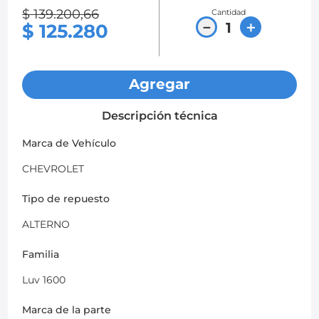
$
139
.
200
,
66
Cantidad
8
.
chevrolet spark gt
－
＋
$
125
.
280
9
.
mazda 2
10
.
chevrolet sail
Agregar
Descripción técnica
Marca de Vehículo
CHEVROLET
Tipo de repuesto
ALTERNO
Familia
Luv 1600
Marca de la parte