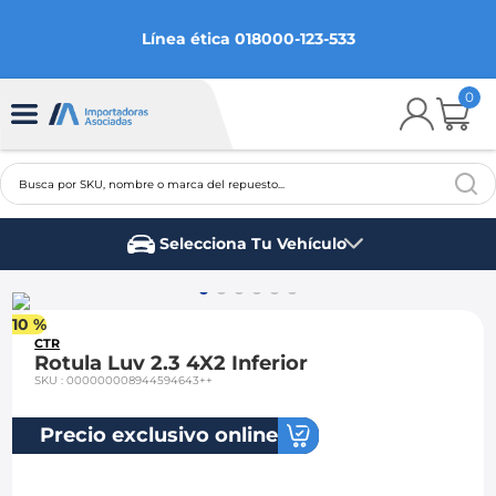
Línea ética 018000-123-533
0
Busca por SKU, nombre o marca del repuesto...
TÉRMINOS MÁS BUSCADOS
Selecciona Tu Vehículo
1
.
chevrolet
Marca del vehículo
2
.
aveo
10 %
3
.
spark gt
CTR
Rotula Luv 2.3 4X2 Inferior
4
.
ford fiesta
SKU
:
000000008944594643++
5
.
optra
Precio exclusivo online
6
.
mazda 3
7
.
sail