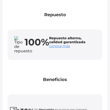
Repuesto
Repuesto alterno,
100%
calidad garantizada
conoce más
Beneficios
De
descuento
en el envío por compras