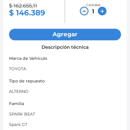
$
162
.
655
,
11
Cantidad
8
.
chevrolet spark gt
－
＋
$
146
.
389
9
.
mazda 2
10
.
chevrolet sail
Agregar
Descripción técnica
Marca de Vehículo
TOYOTA
Tipo de repuesto
ALTERNO
Familia
SPARK BEAT
Spark GT