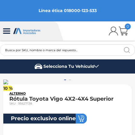
Línea ética 018000-123-533
0
Busca por SKU, nombre o marca del repuesto...
TÉRMINOS MÁS BUSCADOS
Selecciona Tu Vehículo
1
.
chevrolet
Marca del vehículo
2
.
aveo
10 %
3
.
spark gt
ALTERNO
Rótula Toyota Vigo 4X2-4X4 Superior
4
.
ford fiesta
SKU
:
95627138
5
.
optra
Precio exclusivo online
6
.
mazda 3
7
.
sail