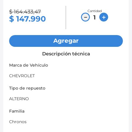
8
.
chevrolet spark gt
$
164
.
433
,
47
Cantidad
－
＋
$
147
.
990
9
.
chevrolet sail
10
.
mazda 2
Agregar
Descripción técnica
Marca de Vehículo
CHEVROLET
Tipo de repuesto
ALTERNO
Familia
Chronos