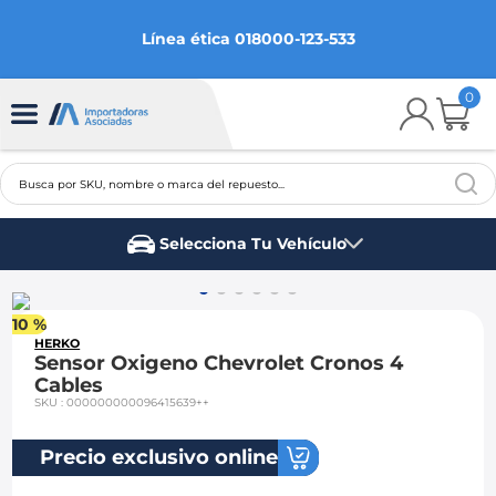
Línea ética 018000-123-533
0
Busca por SKU, nombre o marca del repuesto...
TÉRMINOS MÁS BUSCADOS
Selecciona Tu Vehículo
1
.
chevrolet
Marca del vehículo
2
.
aveo
10 %
3
.
spark gt
HERKO
Sensor Oxigeno Chevrolet Cronos 4
4
.
ford fiesta
Cables
SKU
:
000000000096415639++
5
.
optra
6
.
mazda 3
Precio exclusivo online
7
.
sail