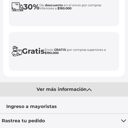
30%
De
descuento
en el envío por compras
inferiores a
$190.000
Gratis
Envío
GRATIS
por compras superiores a
$190.000
Ver más información
Ingreso a mayoristas
Rastrea tu pedido