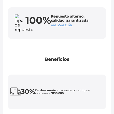
Repuesto alterno,
100%
calidad garantizada
conoce más
Beneficios
30%
De
descuento
en el envío por compras
inferiores a
$190.000