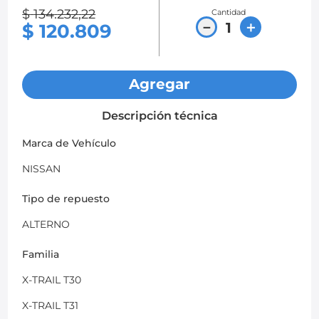
$
134
.
232
,
22
Cantidad
8
.
chevrolet sail
－
＋
$
120
.
809
9
.
chevrolet spark gt
10
.
mazda 2
Agregar
Descripción técnica
Marca de Vehículo
NISSAN
Tipo de repuesto
ALTERNO
Familia
X-TRAIL T30
X-TRAIL T31