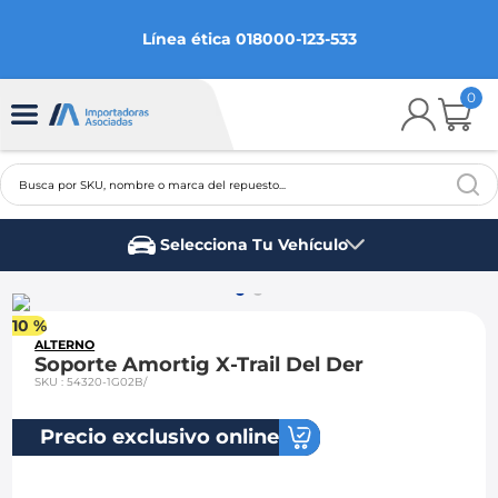
Línea ética 018000-123-533
0
Busca por SKU, nombre o marca del repuesto...
TÉRMINOS MÁS BUSCADOS
Selecciona Tu Vehículo
1
.
chevrolet
Marca del vehículo
2
.
aveo
10 %
3
.
spark gt
ALTERNO
Soporte Amortig X-Trail Del Der
4
.
ford fiesta
SKU
:
54320-1G02B/
5
.
optra
Precio exclusivo online
6
.
mazda 3
7
.
sail