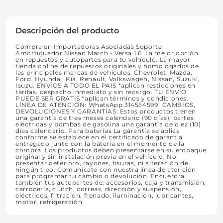
Descripción del producto
Compra en Importadoras Asociadas Soporte
Amortiguador Nissan March - Versa 1.6. La mejor opción
en repuestos y autopartes para tu vehículo. La mayor
tienda online de repuestos originales y homologados de
las principales marcas de vehículos: Chevrolet, Mazda,
Ford, Hyundai, Kia, Renault, Volkswagen, Nissan, Suzuki,
Isuzu. ENVÍOS A TODO EL PAIS *aplican resticciones en
tarifas. despacho inmediato y sin recargo. TU ENVÍO
PUEDE SER GRATIS *aplican términos y condiciones.
LÍNEA DE ATENCIÓN: WhatsApp 3145545991 CAMBIOS,
DEVOLUCIONES Y GARANTÍAS: Estos productos tienen
una garantía de tres meses calendario (90 días), partes
eléctricas y bombas de gasolina una garantía de diez (10)
días calendario. Para baterías La garantía se aplica
conforme se establece en el certificado de garantia
entregado junto con la batería en el momento de la
compra. Los productos deben presentarse en su empaque
original y sin instalación previa en el vehículo. No
presentar deterioro, rayones, fisuras, ni alteración de
ningún tipo. Comunícate con nuestra línea de atención
para programar tu cambio o devolución. Encuentra
también tus autopartes de: accesorios, caja y transmisión,
carrocería, clutch, correas, dirección y suspensión,
eléctricos, filtración, frenado, iluminación, lubricantes,
motor, refrigeración