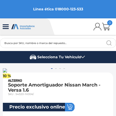
Línea ética 018000-123-533
0
Busca por SKU, nombre o marca del repuesto...
TÉRMINOS MÁS BUSCADOS
Selecciona Tu Vehículo
1
.
chevrolet
Marca del vehículo
2
.
aveo
10 %
3
.
spark gt
ALTERNO
Soporte Amortiguador Nissan March -
4
.
ford fiesta
Versa 1.6
SKU
:
54320-1HJ0A/
5
.
optra
6
.
mazda 3
Precio exclusivo online
7
.
sail