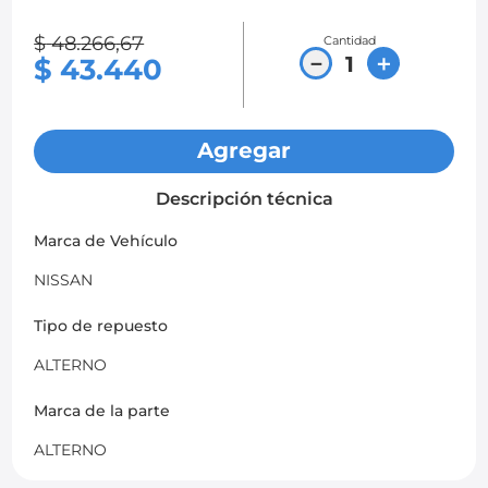
8
.
chevrolet spark gt
$
48
.
266
,
67
Cantidad
－
＋
$
43
.
440
9
.
chevrolet sail
10
.
mazda 2
Agregar
Descripción técnica
Marca de Vehículo
NISSAN
Tipo de repuesto
ALTERNO
Marca de la parte
ALTERNO