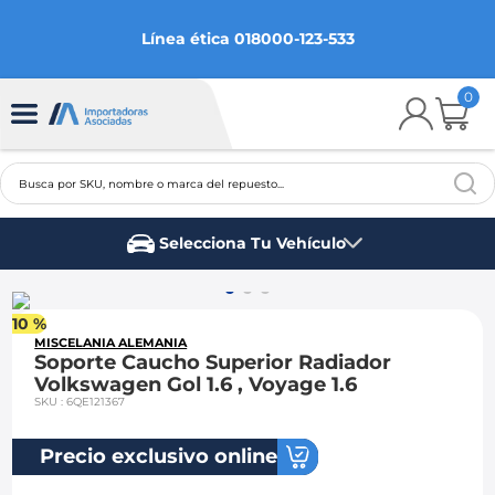
Línea ética 018000-123-533
0
Busca por SKU, nombre o marca del repuesto...
TÉRMINOS MÁS BUSCADOS
Selecciona Tu Vehículo
1
.
chevrolet
Marca del vehículo
2
.
aveo
10 %
3
.
spark gt
MISCELANIA ALEMANIA
Soporte Caucho Superior Radiador
4
.
ford fiesta
Volkswagen Gol 1.6 , Voyage 1.6
SKU
:
6QE121367
5
.
optra
6
.
mazda 3
Precio exclusivo online
7
.
sail