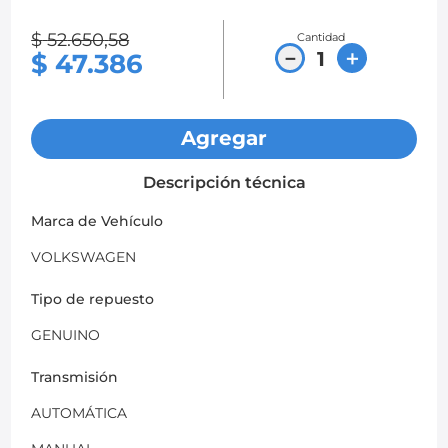
8
.
chevrolet spark gt
$
52
.
650
,
58
Cantidad
－
＋
$
47
.
386
9
.
chevrolet sail
10
.
mazda 2
Agregar
Descripción técnica
Marca de Vehículo
VOLKSWAGEN
Tipo de repuesto
GENUINO
Transmisión
AUTOMÁTICA