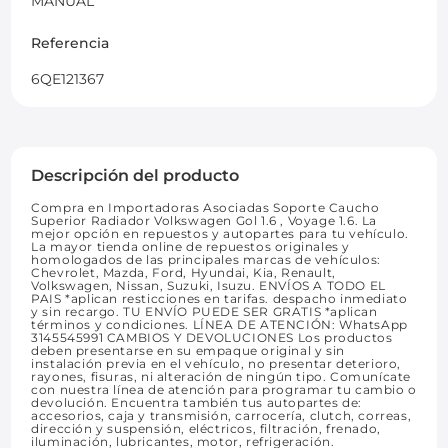
MANUAL
Referencia
6QE121367
Descripción del producto
Compra en Importadoras Asociadas Soporte Caucho
Superior Radiador Volkswagen Gol 1.6 , Voyage 1.6. La
mejor opción en repuestos y autopartes para tu vehículo.
La mayor tienda online de repuestos originales y
homologados de las principales marcas de vehículos:
Chevrolet, Mazda, Ford, Hyundai, Kia, Renault,
Volkswagen, Nissan, Suzuki, Isuzu. ENVÍOS A TODO EL
PAIS *aplican resticciones en tarifas. despacho inmediato
y sin recargo. TU ENVÍO PUEDE SER GRATIS *aplican
términos y condiciones. LÍNEA DE ATENCIÓN: WhatsApp
3145545991 CAMBIOS Y DEVOLUCIONES Los productos
deben presentarse en su empaque original y sin
instalación previa en el vehículo, no presentar deterioro,
rayones, fisuras, ni alteración de ningún tipo. Comunícate
con nuestra línea de atención para programar tu cambio o
devolución. Encuentra también tus autopartes de:
accesorios, caja y transmisión, carrocería, clutch, correas,
dirección y suspensión, eléctricos, filtración, frenado,
iluminación, lubricantes, motor, refrigeración.