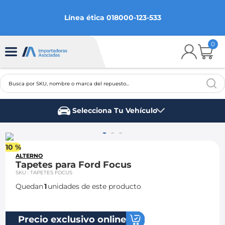
Línea ética 018000-123-533
0
Busca por SKU, nombre o marca del repuesto...
TÉRMINOS MÁS BUSCADOS
Selecciona Tu Vehículo
1
.
chevrolet
Marca del vehículo
2
.
aveo
10 %
3
.
spark gt
ALTERNO
Tapetes para Ford Focus
4
.
ford fiesta
SKU
:
TAPETES FOCUS
Quedan
1
unidades de este producto
5
.
optra
6
.
mazda 3
Precio exclusivo online
7
.
sail