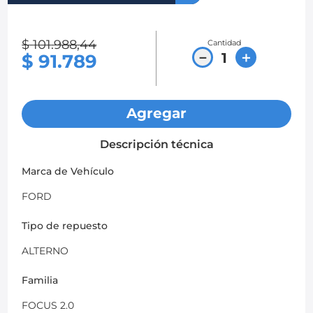
8
.
chevrolet spark gt
$
101
.
988
,
44
Cantidad
9
.
mazda 2
－
＋
$
91
.
789
10
.
chevrolet sail
Agregar
Descripción técnica
Marca de Vehículo
FORD
Tipo de repuesto
ALTERNO
Familia
FOCUS 2.0