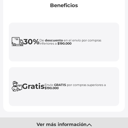
Beneficios
30%
De
descuento
en el envío por compras
inferiores a
$190.000
Gratis
Envío
GRATIS
por compras superiores a
$190.000
Ver más información