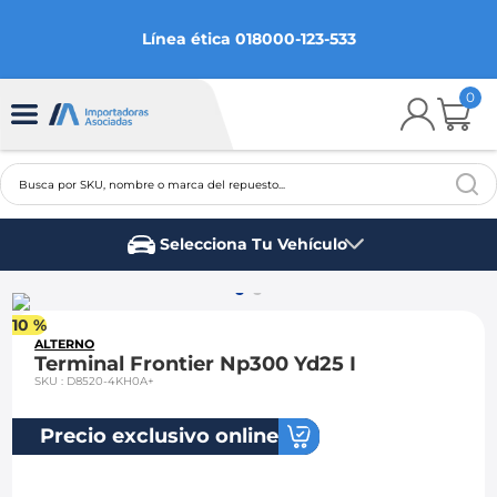
Línea ética 018000-123-533
0
Busca por SKU, nombre o marca del repuesto...
TÉRMINOS MÁS BUSCADOS
Selecciona Tu Vehículo
1
.
chevrolet
Marca del vehículo
2
.
aveo
10 %
3
.
spark gt
ALTERNO
Terminal Frontier Np300 Yd25 I
4
.
ford fiesta
SKU
:
D8520-4KH0A+
5
.
optra
Precio exclusivo online
6
.
mazda 3
7
.
sail