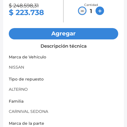
$
248
.
598
,
31
Cantidad
8
.
chevrolet sail
－
＋
$
223
.
738
9
.
chevrolet spark gt
10
.
mazda 2
Agregar
Descripción técnica
Marca de Vehículo
NISSAN
Tipo de repuesto
ALTERNO
Familia
CARNIVAL SEDONA
Marca de la parte