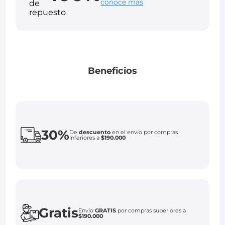
conoce más
Beneficios
30%
De
descuento
en el envío por compras
inferiores a
$190.000
Gratis
Envío
GRATIS
por compras superiores a
$190.000