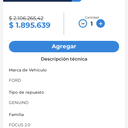
8
.
chevrolet spark gt
$
2
.
106
.
265
,
42
Cantidad
9
.
mazda 2
－
＋
$
1
.
895
.
639
10
.
chevrolet sail
Agregar
Descripción técnica
Marca de Vehículo
FORD
Tipo de repuesto
GENUINO
Familia
FOCUS 2.0