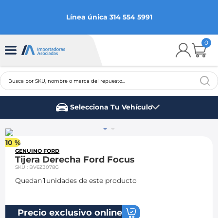
Línea única 314 554 5991
0
Busca por SKU, nombre o marca del repuesto...
TÉRMINOS MÁS BUSCADOS
Selecciona Tu Vehículo
1
.
chevrolet
Marca del vehículo
2
.
aveo
10 %
3
.
spark gt
GENUINO FORD
Tijera Derecha Ford Focus
4
.
ford fiesta
SKU
:
BV6Z3078G
Quedan
1
unidades de este producto
5
.
optra
6
.
mazda 3
Precio exclusivo online
7
.
sail