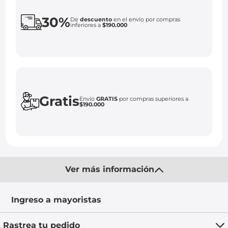
30%
De
descuento
en el envío por compras
inferiores a
$190.000
Gratis
Envío
GRATIS
por compras superiores a
$190.000
Ver más información
Ingreso a mayoristas
Rastrea tu pedido