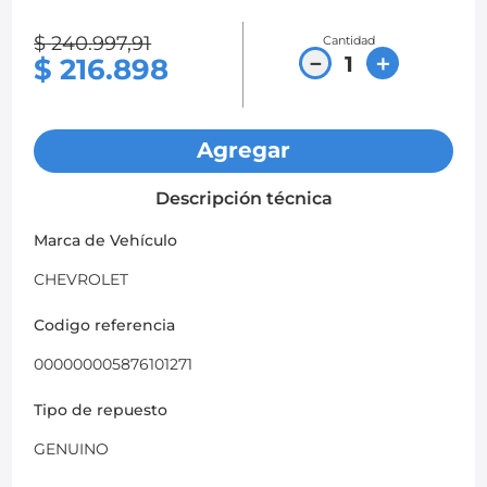
8
.
chevrolet spark gt
$
240
.
997
,
91
Cantidad
－
＋
$
216
.
898
9
.
mazda 2
10
.
soporte motor
Agregar
Descripción técnica
Marca de Vehículo
CHEVROLET
Codigo referencia
000000005876101271
Tipo de repuesto
GENUINO