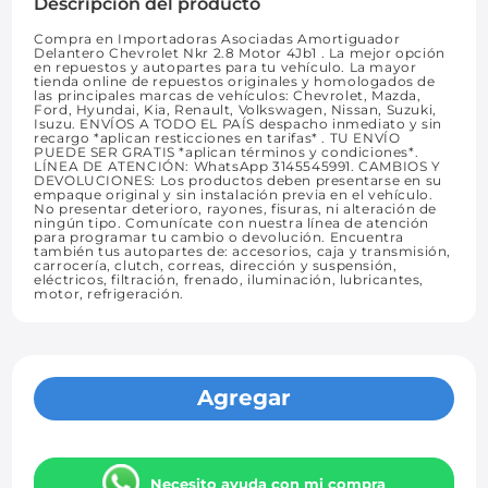
Descripción del producto
Compra en Importadoras Asociadas Amortiguador
Delantero Chevrolet Nkr 2.8 Motor 4Jb1 . La mejor opción
en repuestos y autopartes para tu vehículo. La mayor
tienda online de repuestos originales y homologados de
las principales marcas de vehículos: Chevrolet, Mazda,
Ford, Hyundai, Kia, Renault, Volkswagen, Nissan, Suzuki,
Isuzu. ENVÍOS A TODO EL PAÍS despacho inmediato y sin
recargo *aplican resticciones en tarifas* . TU ENVÍO
PUEDE SER GRATIS *aplican términos y condiciones*.
LÍNEA DE ATENCIÓN: WhatsApp 3145545991. CAMBIOS Y
DEVOLUCIONES: Los productos deben presentarse en su
empaque original y sin instalación previa en el vehículo.
No presentar deterioro, rayones, fisuras, ni alteración de
ningún tipo. Comunícate con nuestra línea de atención
para programar tu cambio o devolución. Encuentra
también tus autopartes de: accesorios, caja y transmisión,
carrocería, clutch, correas, dirección y suspensión,
eléctricos, filtración, frenado, iluminación, lubricantes,
motor, refrigeración.
Agregar
Necesito ayuda con mi compra