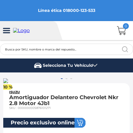
Línea ética 018000-123-533
0
Busca por SKU, nombre o marca del repuesto...
TÉRMINOS MÁS BUSCADOS
Selecciona Tu Vehículo
1
.
aveo
Marca del vehículo
2
.
spark gt
10 %
3
.
ford fiesta
ISUZU
Amortiguador Delantero Chevrolet Nkr
4
.
optra
2.8 Motor 4Jb1
SKU
:
000000005876101271
5
.
mazda 3
6
.
sail
Precio exclusivo online
7
.
chevrolet sail