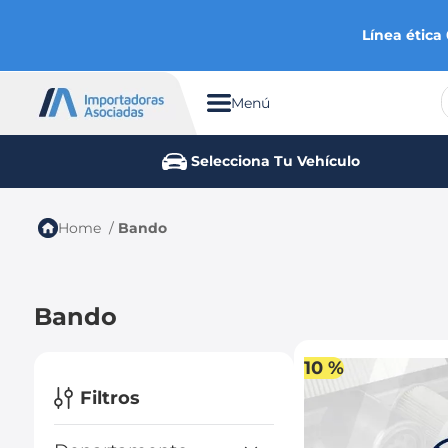
Línea ética
Menú
TÉRMINOS MÁS BUSCADOS
Selecciona Tu Vehículo
1
.
chevrolet
2
.
aveo
Bando
3
.
spark gt
4
.
ford fiesta
Bando
5
.
optra
6
.
mazda 3
10 %
7
.
sail
Filtros
8
.
chevrolet sail