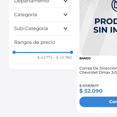
Departamento
9
.
chevrolet spark gt
Categorias
10
.
mazda 2
Categoría
CORREAS
Sub-Categoría
CORREAS DIRECCIÓN
Rangos de precio
HIDRÁULICA
$ 43.773
–
$ 43.780
BANDO
Correa De Dirección
Chevrolet Dmax 
$
57
.
878
,
17
$
52
.
090
Co